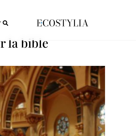
W
 la bible