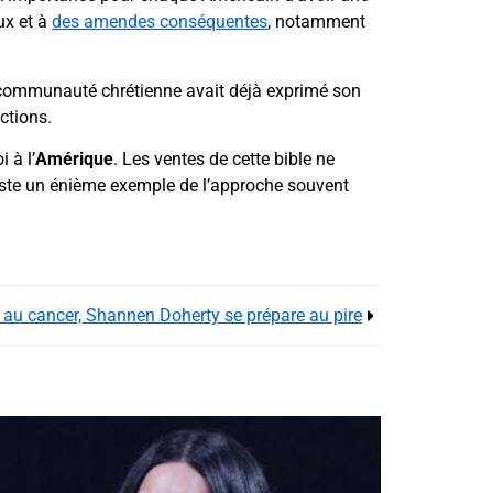
aux et à
des amendes conséquentes
, notamment
a communauté chrétienne avait déjà exprimé son
ctions.
 à l’
Amérique
. Les ventes de cette bible ne
 reste un énième exemple de l’approche souvent
 au cancer, Shannen Doherty se prépare au pire