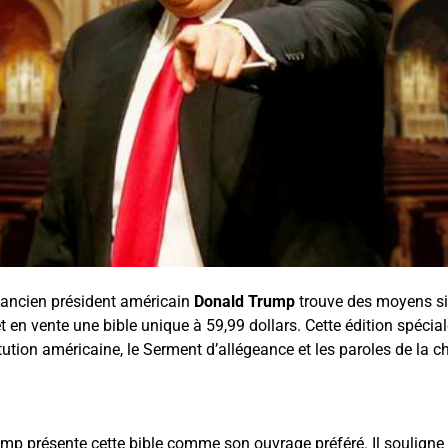
le ancien président américain
Donald Trump
trouve des moyens sin
met en vente une bible unique à 59,99 dollars. Cette édition spécia
Contenu YouTube
tution américaine, le Serment d’allégeance et les paroles de la
Charger
En chargeant ce contenu, vous acceptez d’être suivi par
YouTube.
Cette image est hébergée par YouTube. Crédits : créateurs
du contenu / YouTube.
p présente cette bible comme son ouvrage préféré. Il souligne 