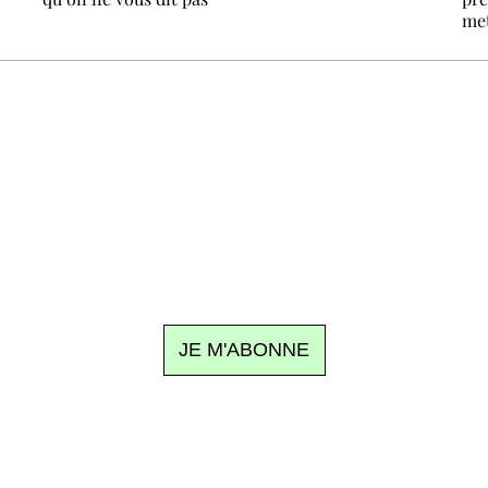
met
Recevez Ecostylia chez vous
n sujet à la une, le meilleur de la quinzaine et les événements à
clic.
JE M'ABONNE