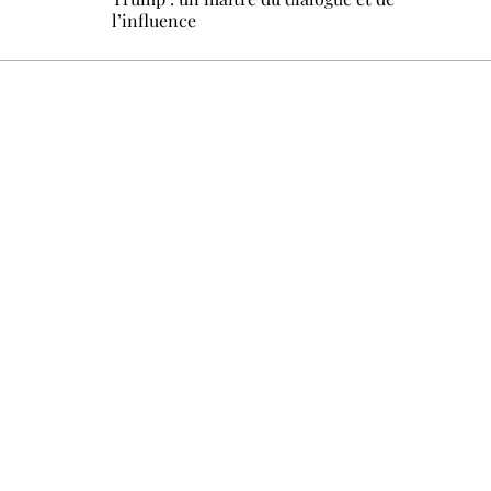
l’influence
Un dimanche sur deux à 18 h 30, la rédaction vous écrit : u