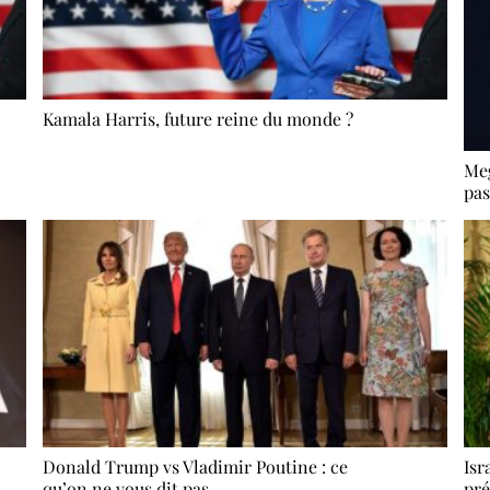
Kamala Harris, future reine du monde ?
Meg
pas
Donald Trump vs Vladimir Poutine : ce
Isr
qu’on ne vous dit pas
pré