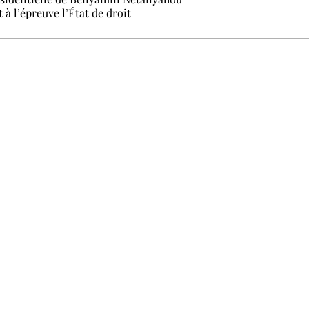
 à l’épreuve l’État de droit
 ne pas manquer. Gratuit, sans pistage, désinscription en un