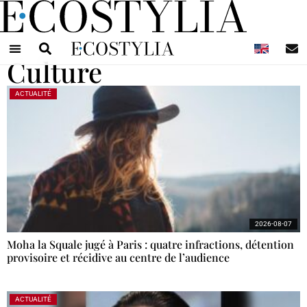
N
Culture
ACTUALITÉ
2026-08-07
Moha la Squale jugé à Paris : quatre infractions, détention
provisoire et récidive au centre de l’audience
ACTUALITÉ