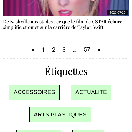
2026-07-20
De Nashville aux stades : ce que le film de CSTAR éclaire,
simplifie et omet sur la carrière de Taylor Swift
«
1
2
3
…
57
»
Étiquettes
ACCESSOIRES
ACTUALITÉ
ARTS PLASTIQUES