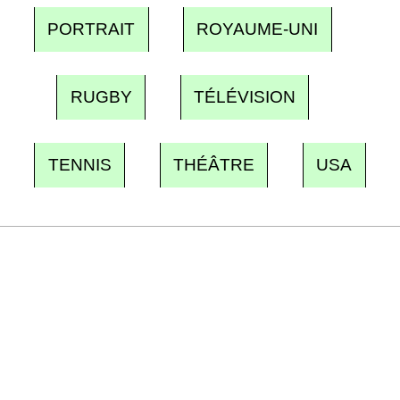
PORTRAIT
ROYAUME-UNI
RUGBY
TÉLÉVISION
TENNIS
THÉÂTRE
USA
Recevez Ecostylia chez vous
Un dimanche sur deux à 18 h 30, la
rédaction vous écrit : un sujet à la une, le
meilleur de la quinzaine et les événements à