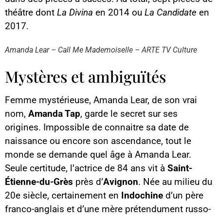
théâtre dont
La Divina
en 2014 ou
La Candidate
en
Contenu YouTube
2017.
Charger
En chargeant ce contenu, vous
acceptez d’être suivi par
Amanda Lear – Call Me Mademoiselle – ARTE TV Culture
YouTube.
Cette image est hébergée par
Mystères et ambiguïtés
YouTube. Crédits : créateurs du
contenu / YouTube.
Femme mystérieuse, Amanda Lear, de son vrai
nom,
Amanda Tap
, garde le secret sur ses
origines. Impossible de connaitre sa date de
naissance ou encore son ascendance, tout le
monde se demande quel âge à Amanda Lear.
Seule certitude, l’actrice de 84 ans vit à
Saint-
Étienne-du-Grès
près d’
Avignon
. Née au milieu du
20e siècle, certainement en
Indochine
d’un père
franco-anglais et d’une mère prétendument russo-