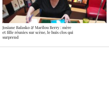
Josiane Balasko & Marilou Berry : mère
et fille réunies sur scène, le huis clos qui
surprend
Recevez Ecostylia chez vous
Un dimanche sur deux à 18 h 30, la
rédaction vous écrit : un sujet à la une, le
meilleur de la quinzaine et les événements à
ne pas manquer. Gratuit, sans pistage,
désinscription en un clic.