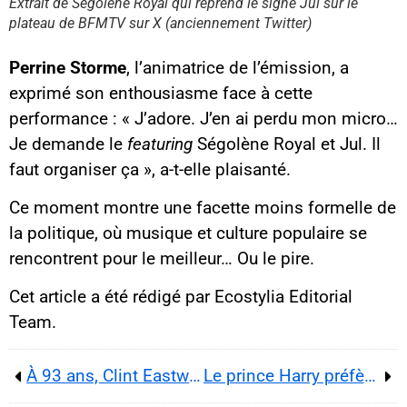
Extrait de Ségolène Royal qui reprend le signe Jul sur le
plateau de BFMTV sur X (anciennement Twitter)
Perrine Storme
, l’animatrice de l’émission, a
exprimé son enthousiasme face à cette
performance : « J’adore. J’en ai perdu mon micro…
Je demande le
featuring
Ségolène Royal et Jul. Il
faut organiser ça », a-t-elle plaisanté.
Ce moment montre une facette moins formelle de
la politique, où musique et culture populaire se
rencontrent pour le meilleur… Ou le pire.
Cet article a été rédigé par Ecostylia Editorial
Team.
À 93 ans, Clint Eastwood inquiète lors d’une apparition publique
Le prince Harry préfère désormais les États-Unis à sa patrie