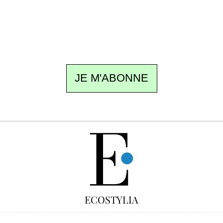
meilleur de la quinzaine et les événements à
ne pas manquer. Gratuit, sans pistage,
désinscription en un clic.
JE M'ABONNE
GRATUIT
ECOSTYLIA