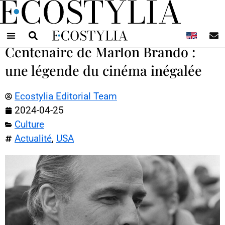
N
Centenaire de Marlon Brando :
une légende du cinéma inégalée
Ecostylia Editorial Team
2024-04-25
Culture
Actualité
,
USA