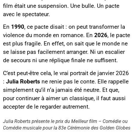
film était une suspension. Une bulle. Un pacte
avec le spectateur.
En
1990
, ce pacte disait : on peut transformer la
violence du monde en romance. En
2026
, le pacte
est plus fragile. En effet, on sait que le monde ne
se laisse pas facilement arranger. Ni un escalier
de secours ni une réplique finale ne suffisent.
C’est peut-être cela, le vrai portrait de janvier 2026
:
Julia Roberts
ne renie pas le conte. Elle rappelle
simplement qu’il n’a jamais été neutre. Et que,
pour continuer à aimer un classique, il faut aussi
Contenu YouTube
accepter de le regarder autrement.
Charger
En chargeant ce contenu, vous
acceptez d’être suivi par
Julia Roberts présente le prix du Meilleur film – Comédie ou
YouTube.
Comédie musicale pour la 83e Cérémonie des Golden Globes
Cette image est hébergée par