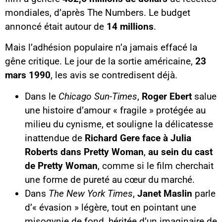
mondiales, d’après The Numbers. Le budget
annoncé était autour de
14 millions
.
Mais l’adhésion populaire n’a jamais effacé la
gêne critique. Le jour de la sortie américaine,
23
mars 1990
, les avis se contredisent déjà.
Dans le
Chicago Sun-Times
,
Roger Ebert
salue
une histoire d’amour « fragile » protégée au
milieu du cynisme, et souligne la délicatesse
inattendue de
Richard Gere face à Julia
Roberts dans Pretty Woman
,
au sein du cast
de Pretty Woman
, comme si le film cherchait
une forme de pureté au cœur du marché.
Dans
The New York Times
,
Janet Maslin
parle
d’« évasion » légère, tout en pointant une
misogynie de fond, héritée d’un imaginaire de