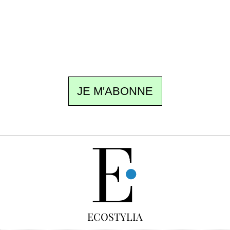
rédaction vous écrit : un sujet à la une, le
meilleur de la quinzaine et les événements à
ne pas manquer. Gratuit, sans pistage,
désinscription en un clic.
JE M'ABONNE
GRATUIT
ECOSTYLIA