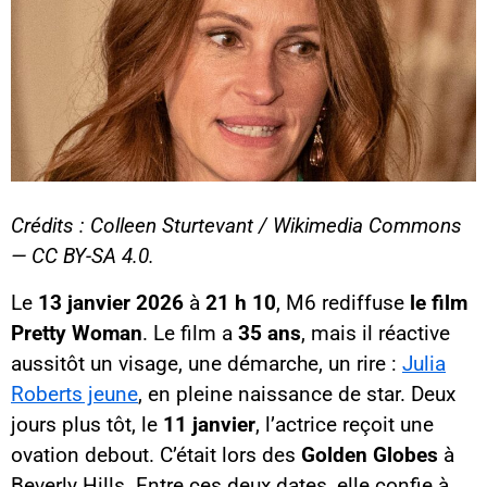
Crédits : Colleen Sturtevant / Wikimedia Commons
— CC BY-SA 4.0.
Le
13 janvier 2026
à
21 h 10
, M6 rediffuse
le film
Pretty Woman
. Le film a
35 ans
, mais il réactive
aussitôt un visage, une démarche, un rire :
Julia
Roberts jeune
, en pleine naissance de star. Deux
jours plus tôt, le
11 janvier
, l’actrice reçoit une
ovation debout. C’était lors des
Golden Globes
à
Beverly Hills. Entre ces deux dates, elle confie à