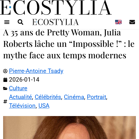
N
À 35 ans de Pretty Woman, Julia
Roberts lâche un “Impossible !” : le
mythe face aux temps modernes
Pierre-Antoine Tsady
2026-01-14
Culture
Actualité
,
Célébrités
,
Cinéma
,
Portrait
,
Télévision
,
USA