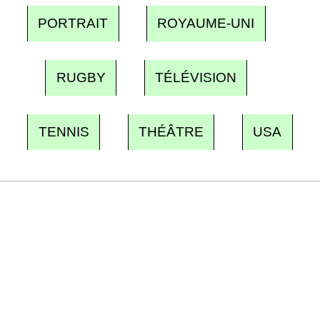
PORTRAIT
ROYAUME-UNI
RUGBY
TÉLÉVISION
TENNIS
THÉÂTRE
USA
Recevez Ecostylia chez vous
Un dimanche sur deux à 18 h 30, la
rédaction vous écrit : un sujet à la une, le
meilleur de la quinzaine et les événements à