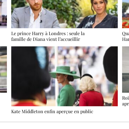
Le prince Harry à Londres : seule la
Qua
famille de Diana vient l’accueillir
Har
Roi
apr
Kate Middleton enfin aperçue en public