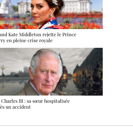
nd Kate Middleton rejette le Prince
ry en pleine crise royale
 Charles III : sa sœur hospitalisée
ès un accident