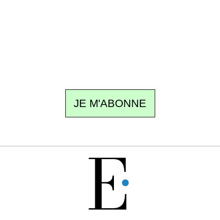
Un dimanche sur deux à 18 h 30, la
rédaction vous écrit : un sujet à la une, le
meilleur de la quinzaine et les événements à
ne pas manquer. Gratuit, sans pistage,
désinscription en un clic.
JE M'ABONNE
GRATUIT