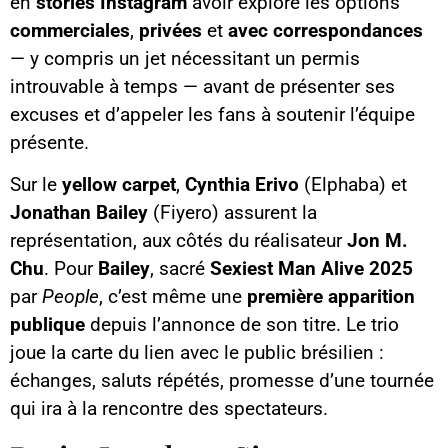
en
stories Instagram
avoir exploré les options
commerciales
,
privées
et
avec correspondances
— y compris un jet nécessitant un permis
introuvable à temps — avant de présenter ses
excuses et d’appeler les fans à soutenir l’équipe
présente.
Sur le
yellow carpet
,
Cynthia Erivo
(Elphaba) et
Jonathan Bailey
(Fiyero) assurent la
représentation, aux côtés du réalisateur
Jon M.
Chu
. Pour
Bailey
, sacré
Sexiest Man Alive 2025
par
People
, c’est même une
première apparition
publique
depuis l’annonce de son titre. Le trio
joue la carte du lien avec le public brésilien :
échanges, saluts répétés, promesse d’une tournée
qui ira à la rencontre des spectateurs.