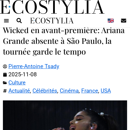
N
Wicked en avant-première: Ariana
Grande absente à São Paulo, la
tournée garde le tempo
Pierre-Antoine Tsady
2025-11-08
Culture
Actualité
,
Célébrités
,
Cinéma
,
France
,
USA