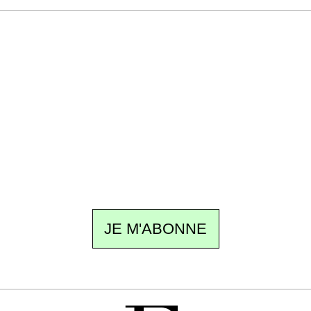
Recevez Ecostylia chez vous
Un dimanche sur deux à 18 h 30, la
rédaction vous écrit : un sujet à la une, le
meilleur de la quinzaine et les événements à
ne pas manquer. Gratuit, sans pistage,
désinscription en un clic.
JE M'ABONNE