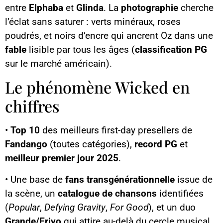
entre
Elphaba
et
Glinda
. La
photographie
cherche
l’éclat sans saturer : verts minéraux, roses
poudrés, et noirs d’encre qui ancrent Oz dans une
fable
lisible par tous les âges (
classification PG
sur le marché américain).
Le phénomène Wicked en
chiffres
•
Top 10
des meilleurs first-day presellers de
Fandango
(toutes catégories),
record PG
et
meilleur premier jour 2025
.
• Une base de
fans transgénérationnelle
issue de
la scène, un
catalogue de chansons
identifiées
(
Popular
,
Defying Gravity
,
For Good
), et un duo
Grande/Erivo
qui attire au-delà du cercle musical.