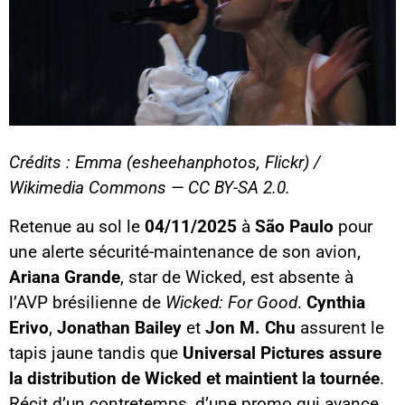
Crédits : Emma (esheehanphotos, Flickr) /
Wikimedia Commons — CC BY-SA 2.0.
Retenue au sol le
04/11/2025
à
São Paulo
pour
une alerte sécurité-maintenance de son avion,
Ariana Grande
, star de Wicked, est absente à
l’AVP brésilienne de
Wicked: For Good
.
Cynthia
Erivo
,
Jonathan Bailey
et
Jon M. Chu
assurent le
tapis jaune tandis que
Universal Pictures assure
la distribution de Wicked et maintient la tournée
.
Récit d’un contretemps, d’une promo qui avance,