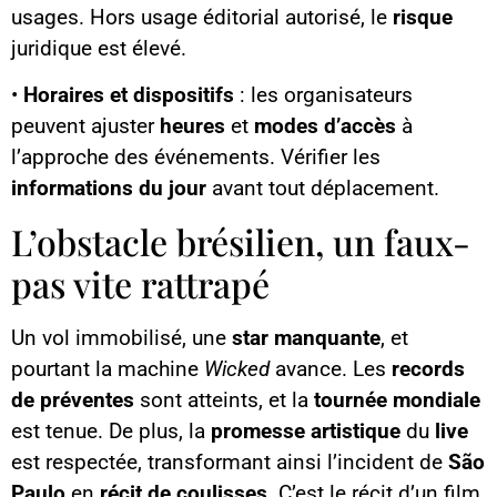
usages. Hors usage éditorial autorisé, le
risque
juridique est élevé.
•
Horaires et dispositifs
: les organisateurs
peuvent ajuster
heures
et
modes d’accès
à
l’approche des événements. Vérifier les
informations du jour
avant tout déplacement.
L’obstacle brésilien, un faux-
pas vite rattrapé
Un vol immobilisé, une
star manquante
, et
pourtant la machine
Wicked
avance. Les
records
de préventes
sont atteints, et la
tournée mondiale
est tenue. De plus, la
promesse artistique
du
live
est respectée, transformant ainsi l’incident de
São
Paulo
en
récit de coulisses
. C’est le récit d’un film