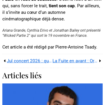
qui, sans forcer le trait,
tient son cap
. Par ailleurs,
il s’invite au cœur d’un automne
Contenu YouTube
cinématographique déjà dense.
Charger
En chargeant ce contenu, vous
acceptez d’être suivi par
Ariana Grande, Cynthia Erivo et Jonathan Bailey ont présenté
YouTube.
"Wicked Partie 2" qui sort le 19 novembre en France.
Cette image est hébergée par
YouTube. Crédits : créateurs du
contenu / YouTube.
Cet article a été rédigé par Pierre-Antoine Tsady.
Jul concert 2026 : quatre soirs géants entre Stade de France et Orange Vélodrome
La Fuite en avant : Orelsan dégaine 17 raisons d’écouter
Articles liés