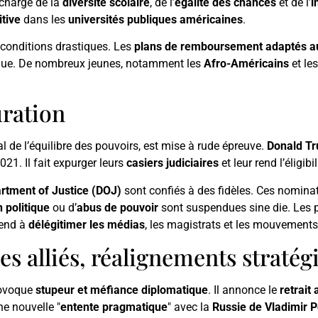
 charge de la
diversité scolaire
, de l’
égalité des chances
et de l’
i
itive
dans les
universités publiques américaines
.
conditions drastiques. Les
plans de remboursement adaptés a
ue. De nombreux jeunes, notamment les
Afro-Américains
et le
uration
al de l’équilibre des pouvoirs, est mise à rude épreuve.
Donald Tr
021. Il fait expurger leurs
casiers judiciaires
et leur rend l’éligibil
rtment of Justice (DOJ)
sont confiés à des fidèles. Ces nomin
 politique
ou d’
abus de pouvoir
sont suspendues sine die. Les
tend à
délégitimer les médias
, les magistrats et les mouvements
s alliés, réalignements stratég
provoque
stupeur et méfiance diplomatique
. Il annonce le
retrait
une nouvelle "
entente pragmatique
" avec la
Russie de Vladimir P