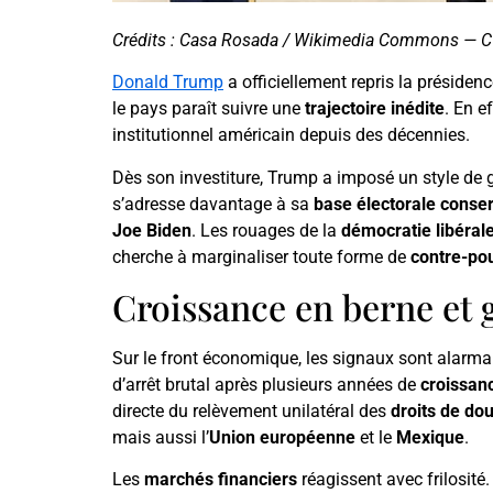
Crédits : Casa Rosada / Wikimedia Commons — CC
Donald Trump
a officiellement repris la présiden
le pays paraît suivre une
trajectoire inédite
. En e
institutionnel américain depuis des décennies.
Dès son investiture, Trump a imposé un style de 
s’adresse davantage à sa
base électorale conser
Joe Biden
. Les rouages de la
démocratie libéral
cherche à marginaliser toute forme de
contre-po
Croissance en berne et
Sur le front économique, les signaux sont alarma
d’arrêt brutal après plusieurs années de
croissan
directe du relèvement unilatéral des
droits de do
mais aussi l’
Union européenne
et le
Mexique
.
Les
marchés financiers
réagissent avec frilosité