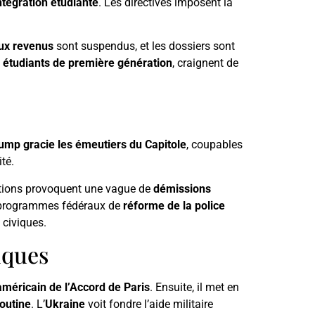
ntégration étudiante
. Les directives imposent la
ux revenus
sont suspendus, et les dossiers sont
s
étudiants de première génération
, craignent de
ump gracie les émeutiers du Capitole
, coupables
ité.
ations provoquent une vague de
démissions
 programmes fédéraux de
réforme de la police
 civiques.
iques
 américain de l’Accord de Paris
. Ensuite, il met en
outine
. L’
Ukraine
voit fondre l’aide militaire