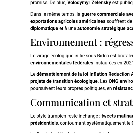
promise. De plus,
Volodymyr Zelensky
est publi
Dans le même temps, la
guerre commerciale ave
exportations agricoles américaines
souffrent de 
diplomatique
et à une
autonomie stratégique ac
Environnement : régres
Le virage écologique initié sous Biden est brutal
environnementales fédérales
instaurées en 2021
Le
démantèlement de la loi Inflation Reduction 
projets de transition écologique
. Les
ONG envir
poursuivent leurs propres politiques, en
résistanc
Communication et straté
Le style trumpien reste inchangé :
tweets matina
présidentiels
, contournant systématiquement le