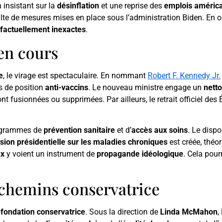
 insistant sur la
désinflation
et une reprise des
emplois améric
lte de mesures mises en place sous l’administration Biden. En ou
factuellement inexactes
.
en cours
e
, le virage est spectaculaire. En nommant
Robert F. Kennedy Jr.
es de position
anti-vaccins
. Le nouveau ministre engage un
netto
t fusionnées ou supprimées. Par ailleurs, le retrait officiel des É
programmes de
prévention sanitaire
et d’
accès aux soins
. Le dispo
ion présidentielle sur les maladies chroniques
est créée, théo
ux
y voient un instrument de
propagande idéologique
. Cela pour
 chemins conservatrice
efondation conservatrice
. Sous la direction de
Linda McMahon
,