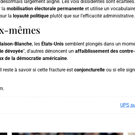
 désormais largement aligné. Les voix dissidentes sont écartées
r la
mobilisation électorale permanente
et utilise un vocabulair
 sur la
loyauté politique
plutôt que sur l’efficacité administrative.
eux-mêmes
Maison-Blanche
, les
États-Unis
semblent plongés dans un mom
ie dévoyée
", d’autres dénoncent un
affaiblissement des contre
x de la démocratie américaine
.
 Il reste à savoir si cette fracture est
conjoncturelle
ou si elle sig
am.
UPS su