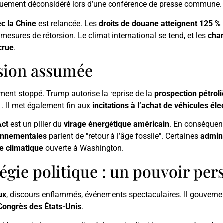
quement déconsidéré lors d’une conférence de presse commune.
c la Chine
est relancée. Les
droits de douane atteignent 125 %
mesures de rétorsion. Le climat international se tend, et les
cha
crue
.
sion assumée
ement stoppé. Trump autorise la reprise de la
prospection pétroli
. Il met également fin aux
incitations à l’achat de véhicules éle
Act
est un pilier du
virage énergétique américain
. En conséquenc
onnementales
parlent de "retour à l’âge fossile". Certaines
admini
e climatique
ouverte à Washington.
gie politique : un pouvoir per
ux
, discours enflammés, événements spectaculaires. Il gouverne
Congrès des États-Unis
.