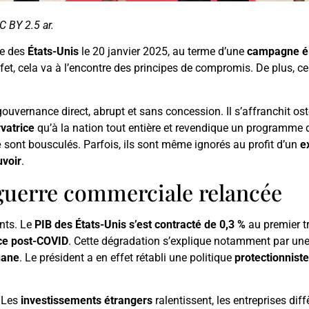
 BY 2.5 ar.
ce des
États-Unis
le 20 janvier 2025, au terme d’une
campagne él
ffet, cela va à l’encontre des principes de compromis. De plus, cela
gouvernance direct, abrupt et sans concession. Il s’affranchit 
vatrice
qu’à la nation tout entière et revendique un programme
e
sont bousculés. Parfois, ils sont même ignorés au profit d’un
e
uvoir
.
 guerre commerciale relancée
nts. Le
PIB des États-Unis s’est contracté de 0,3 %
au premier t
ce post-COVID
. Cette dégradation s’explique notamment par un
uane
. Le président a en effet rétabli une politique
protectionnist
. Les
investissements étrangers
ralentissent, les entreprises dif