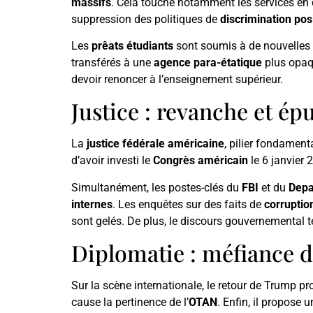
massifs
. Cela touche notamment les services en
suppression des politiques de
discrimination pos
Les
prêats étudiants
sont soumis à de nouvelles 
transférés à une
agence para-étatique
plus opaq
devoir renoncer à l’enseignement supérieur.
Justice : revanche et ép
La
justice fédérale américaine
, pilier fondament
d’avoir investi le
Congrès américain
le 6 janvier 2
Simultanément, les postes-clés du
FBI
et du
Depa
internes
. Les enquêtes sur des faits de
corruption
sont gelés. De plus, le discours gouvernemental 
Diplomatie : méfiance de
Sur la scène internationale, le retour de Trump 
cause la pertinence de l’
OTAN
. Enfin, il propose 