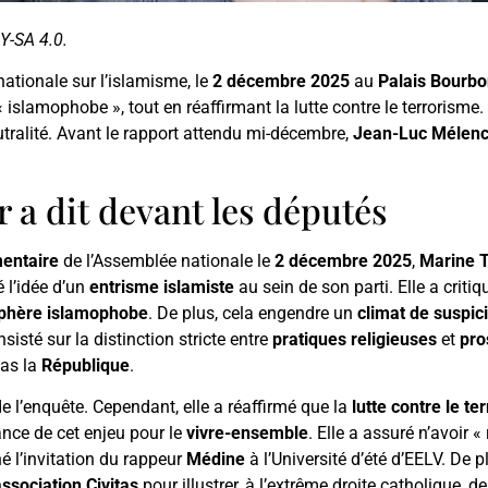
Y-SA 4.0.
ationale sur l’islamisme, le
2 décembre 2025
au
Palais Bourb
 islamophobe », tout en réaffirmant la lutte contre le terrorisme
utralité. Avant le rapport attendu mi-décembre,
Jean-Luc Mélen
 a dit devant les députés
entaire
de l’Assemblée nationale le
2 décembre 2025
,
Marine T
é l’idée d’un
entrisme islamiste
au sein de son parti. Elle a critiq
phère islamophobe
. De plus, cela engendre un
climat de suspi
isté sur la distinction stricte entre
pratiques religieuses
et
pro
pas la
République
.
de l’enquête. Cependant, elle a réaffirmé que la
lutte contre le te
tance de cet enjeu pour le
vivre-ensemble
. Elle a assuré n’avoir 
é l’invitation du rappeur
Médine
à l’Université d’été d’EELV. De p
association Civitas
pour illustrer, à l’extrême droite catholique, 