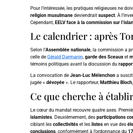
Pour l’intéressée, les pratiques religieuses ne doi
religion musulmane
deviendrait
suspect
. À l’inv
Cependant,
EELV face à la commission sur l’isl
Le calendrier : après To
Selon l’
Assemblée nationale
, la commission a p
celle de
Gérald Darmanin
,
garde des Sceaux
et
m
témoins politiques avant la discussion du
rappor
La convocation de
Jean-Luc Mélenchon
a susci
jugée «
dévoyée
». Le rapporteur,
Matthieu Bloch
Ce que cherche à établi
Le cœur du mandat recouvre quatre axes. Premi
islamistes
. Deuxièmement, des
participations 
ciblant les
collectivités
et les
listes
en vue des
él
conclusions
, conformément à l’ordonnance du
17