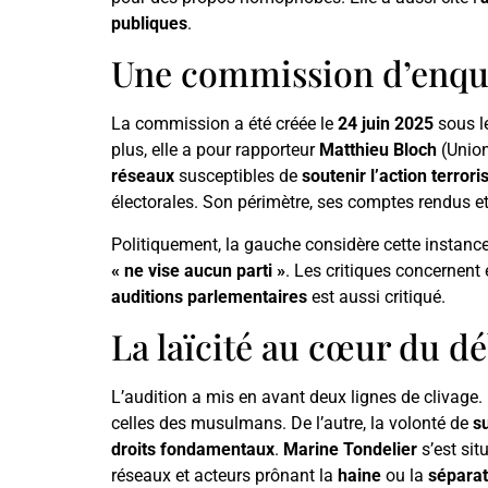
publiques
.
Une commission d’enquêt
La commission a été créée le
24 juin 2025
sous le
plus, elle a pour rapporteur
Matthieu Bloch
(Union
réseaux
susceptibles de
soutenir l’action terrori
électorales. Son périmètre, ses comptes rendus et
Politiquement, la gauche considère cette instan
« ne vise aucun parti »
. Les critiques concernen
auditions parlementaires
est aussi critiqué.
La laïcité au cœur du d
L’audition a mis en avant deux lignes de clivage. D
celles des musulmans. De l’autre, la volonté de
su
droits fondamentaux
.
Marine Tondelier
s’est situ
réseaux et acteurs prônant la
haine
ou la
séparat