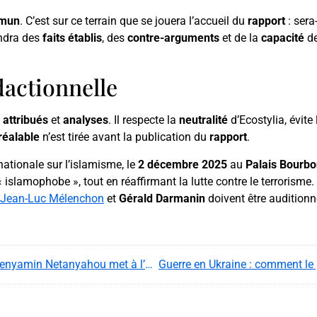
mmun
. C’est sur ce terrain que se jouera l’accueil du
rapport
: sera
ndra des
faits établis
, des
contre-arguments
et de la
capacité
de
dactionnelle
 attribués
et
analyses
. Il respecte la
neutralité
d’Ecostylia, évite
réalable
n’est tirée avant la publication du
rapport
.
ationale sur l’islamisme, le
2 décembre 2025
au
Palais Bourb
 islamophobe », tout en réaffirmant la lutte contre le terrorisme.
Jean-Luc Mélenchon
et
Gérald Darmanin
doivent être auditionn
Israël : la demande de grâce présidentielle de Benyamin Netanyahou met à l’épreuve l’État de droit