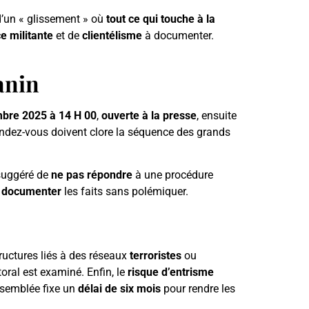
 d’un « glissement » où
tout ce qui touche à la
e militante
et de
clientélisme
à documenter.
nin
bre 2025 à 14 H 00
,
ouverte à la presse
, ensuite
endez-vous doivent clore la séquence des grands
 suggéré de
ne pas répondre
à une procédure
t
documenter
les faits sans polémiquer.
ructures liés à des réseaux
terroristes
ou
oral est examiné. Enfin, le
risque d’entrisme
ssemblée fixe un
délai de six mois
pour rendre les