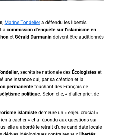
on
,
Marine Tondelier
a défendu les libertés
. La
commission d’enquête sur l’islamisme en
chon
et
Gérald Darmanin
doivent être auditionnés
ondelier
, secrétaire nationale des
Écologistes
et
ué une instance qui, par sa création et la
cion permanente
touchant des Français de
sélytisme politique
. Selon elle, « d’aller prier, de
rrorisme islamiste
demeure un « enjeu crucial »
« rien à cacher » et a répondu aux questions sur
lus, elle a abordé le retrait d’une candidate locale
des dérives idéologiques contraires aux
libertés