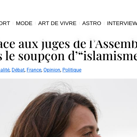
ORT
MODE
ART DE VIVRE
ASTRO
INTERVIE
ce aux juges de l’Assembl
s le soupçon d’“islamism
alité
,
Débat
,
France
,
Opinion
,
Politique