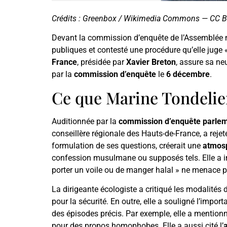
Crédits : Greenbox / Wikimedia Commons — CC B
Devant la commission d’enquête de l’Assemblée n
publiques et contesté une procédure qu’elle juge «
France
, présidée par
Xavier Breton
, assure sa ne
par la
commission d’enquête
le
6 décembre
.
Ce que Marine Tondelier
Auditionnée par la
commission d’enquête parlem
conseillère régionale des Hauts-de-France, a rejet
formulation de ses questions, créerait une
atmos
confession musulmane ou supposés tels. Elle a ins
porter un voile ou de manger halal » ne menace 
La dirigeante écologiste a critiqué les modalités 
pour la sécurité. En outre, elle a souligné l’impor
des épisodes précis. Par exemple, elle a mentionn
pour des propos homophobes. Elle a aussi cité l’