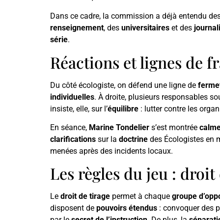
Dans ce cadre, la commission a déjà entendu de
renseignement
, des
universitaires
et des
journal
série
.
Réactions et lignes de f
Du côté écologiste, on défend une ligne de
ferme
individuelles
. À droite, plusieurs responsables so
insiste, elle, sur l’
équilibre
: lutter contre les orga
En séance,
Marine Tondelier
s’est montrée
calm
clarifications
sur la
doctrine
des Écologistes en 
menées après des incidents locaux.
Les règles du jeu : droit
Le
droit de tirage
permet à chaque
groupe d’oppo
disposent de
pouvoirs étendus
: convoquer des p
par le
secret de l’instruction
. De plus, la
séparati