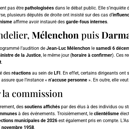
vent pas être
pathologisées
dans le débat public. Elle s’inquiète
erse, plusieurs députés de droite ont insisté sur des cas d’
influenc
amisme
affirme avoir instauré des
garde-fous internes
.
ndelier,
Mélenchon
puis
Darma
rogrammé l’audition de
Jean-Luc Mélenchon
le
samedi 6 décem
inistre de la Justice
, le même jour (
horaire à confirmer
). Ces r
t
.
té des
réactions
au sein de
LFI
. En effet, certains dirigeants ont
, assure que l’instance «
n’accuse personne
». En outre, elle veu
r la commission
èrement, des
soutiens affichés
par des élus à des individus ou st
communes
à des événements. Troisièmement, le
clientélisme
élect
ections municipales de 2026
est également pris en compte. L’A
 novembre 1958
.