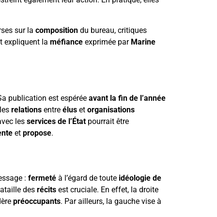
rses sur la
composition
du bureau, critiques
t expliquent la
méfiance
exprimée par
Marine
 Sa publication est espérée
avant la fin de l’année
 les
relations
entre
élus
et
organisations
vec les
services de l’État
pourrait être
nte
et
propose
.
ssage :
fermeté
à l’égard de toute
idéologie de
bataille des
récits
est cruciale. En effet, la droite
dère
préoccupants
. Par ailleurs, la gauche vise à