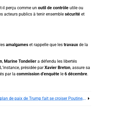
-t-il perçu comme un
outil de contrôle
utile ou
s acteurs publics à tenir ensemble
sécurité
et
 les
amalgames
et rappelle que les
travaux
de la
on
,
Marine Tondelier
a défendu les libertés
 L’instance, présidée par
Xavier Breton
, assure sa
és par la
commission d’enquête
le
6 décembre
.
Guerre en Ukraine : comment le plan de paix de Trump fait se croiser Poutine, Steve Witkoff et les capitales Bruxelles–Moscou–Washington