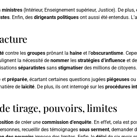
s
ministres
(Intérieur, Enseignement supérieur, Justice). De plus,
istes
. Enfin, des
dirigeants politiques
ont aussi été entendus. L’
racture
té
contre les
groupes
prônant la
haine
et l’
obscurantisme
. Cepe
ulignent la nécessité de
nommer
les
stratégies d’influence
et d
nisations
séparatistes
sans
stigmatiser
des millions de citoyens.
e
et
préparée
, écartant certaines questions jugées
piégeuses
o
matière de
laïcité
. De plus, ils ont interrogé sur les
procédures in
 de tirage, pouvoirs, limites
sition
de créer une
commission d’enquête
. En effet, cela est p
ersonnes, recueillir des témoignages
sous serment
, demander d
on des pouvoirs
impose des limites. Enfin, le
délai
de six mois re