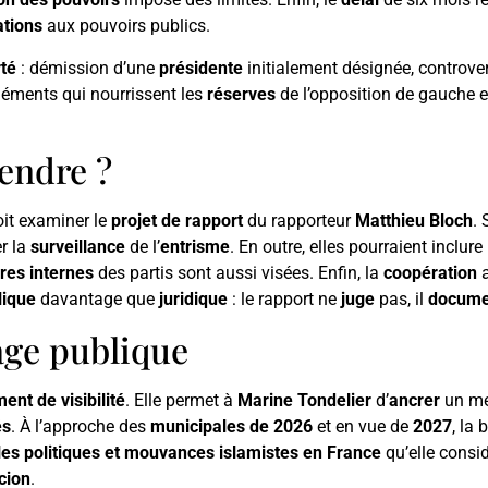
tions
aux pouvoirs publics.
té
: démission d’une
présidente
initialement désignée, controve
éléments qui nourrissent les
réserves
de l’opposition de gauche e
tendre ?
it examiner le
projet de rapport
du rapporteur
Matthieu Bloch
.
r la
surveillance
de l’
entrisme
. En outre, elles pourraient inclure
res internes
des partis sont aussi visées. Enfin, la
coopération
a
ique
davantage que
juridique
: le rapport ne
juge
pas, il
docume
age publique
nt de visibilité
. Elle permet à
Marine Tondelier
d’
ancrer
un me
és
. À l’approche des
municipales de 2026
et en vue de
2027
, la 
les politiques et mouvances islamistes en France
qu’elle consi
cion
.