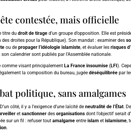
e contestée, mais officielle
 titre du
droit de tirage
d’un groupe d’opposition. Elle est prési
 des droites pour la République). Son mandat : examiner des
so
ste
ou de
propager l’idéologie islamiste
, et évaluer les
risques d
 son calendrier sont publiés par l’Assemblée nationale.
ce comme visant principalement
La France insoumise
(
LFI
). Cep
t également la composition du bureau, jugée
déséquilibrée
par le
ébat politique, sans amalgames
’un côté, il y a l’exigence d’une laïcité de
neutralité de l’État
. D
rveiller
et
sanctionner
des
organisations
dont l’objectif serait
ée sur un fil : refuser tout
amalgame
entre
islam
et
islamisme
, 
ion
.