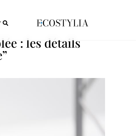
W
ée : les détails
e”