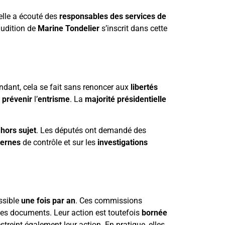
 elle a écouté des
responsables des services de
audition de
Marine Tondelier
s’inscrit dans cette
ndant, cela se fait sans renoncer aux
libertés
e
prévenir
l’
entrisme
. La
majorité présidentielle
u
hors sujet
. Les députés ont demandé des
ternes
de contrôle et sur les
investigations
ossible
une fois par an
. Ces commissions
es documents. Leur action est toutefois
bornée
streint également leur action. En pratique, elles