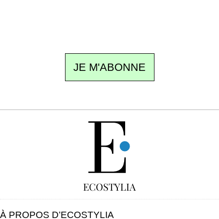
meilleur de la quinzaine et les événements à
ne pas manquer. Gratuit, sans pistage,
désinscription en un clic.
JE M'ABONNE
GRATUIT
ECOSTYLIA
À PROPOS D’ECOSTYLIA