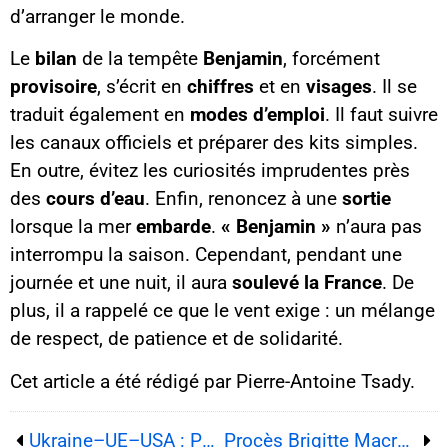
d’arranger le monde.
Le
bilan
de la tempête
Benjamin
, forcément
provisoire
, s’écrit en
chiffres
et en
visages
. Il se
traduit également en
modes d’emploi
. Il faut suivre
les canaux officiels et préparer des kits simples.
En outre, évitez les curiosités imprudentes près
des
cours d’eau
. Enfin, renoncez à une
sortie
lorsque la mer
embarde
.
« Benjamin »
n’aura pas
interrompu la saison. Cependant, pendant une
journée et une nuit, il aura
soulevé la France
. De
plus, il a rappelé ce que le vent exige : un mélange
de respect, de patience et de solidarité.
Cet article a été rédigé par Pierre-Antoine Tsady.
Ukraine–UE–USA : Paris en funambule entre paix « juste » et financement de la guerre en Ukraine
Procès Brigitte Macron: dix prévenus pour cyberharcèlement à Paris