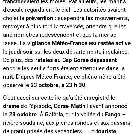
franchissaient les môles. Par ailleurs, les marins
d’escale regardaient le ciel. Les autorités avaient
choisi la
prévention
: suspendre les mouvements,
renvoyer à plus tard la traversée, attendre que les
anémomètres redescendent et que la mer se
tasse. La
vigilance Météo-France
est
restée active
le
jeudi soir
sur les deux départements insulaires.
De plus, des
rafales au Cap Corse dépassant
encore les seuils forts étaient attendues
dans la
nuit
. D’après Météo-France, ce phénomène a été
observé le
23 octobre, à 23 h 30
.
C’est aussi sur cette île qu’a été enregistré le
drame
de l’épisode,
Corse-Matin
l’ayant annoncé
le
23 octobre
. À
Galéria
, sur la vallée du
Fango
–
rivière soudaine, aux pierres rondes et aux bassins
de granit prisés des vacanciers – un
touriste