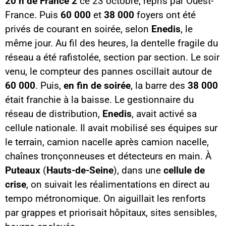
20 h de France 2
ce 23 octobre, repris par Ouest-
France. Puis
60 000
et
38 000
foyers ont été
privés de courant en soirée, selon
Enedis
, le
même jour. Au fil des heures, la dentelle fragile du
réseau a été rafistolée, section par section. Le soir
venu, le compteur des pannes oscillait autour de
60 000
. Puis,
en fin de soirée
, la barre des
38 000
était franchie à la baisse. Le gestionnaire du
réseau de distribution,
Enedis
, avait activé sa
cellule nationale. Il avait mobilisé ses équipes sur
le terrain, camion nacelle après camion nacelle,
chaînes tronçonneuses et détecteurs en main. À
Puteaux
(
Hauts-de-Seine
), dans une
cellule de
crise
, on suivait les réalimentations en direct au
tempo métronomique. On aiguillait les renforts
par grappes et priorisait hôpitaux, sites sensibles,