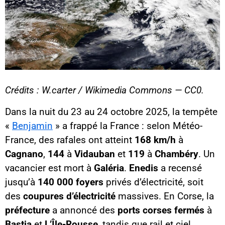
Crédits : W.carter / Wikimedia Commons — CC0.
Dans la nuit du 23 au 24 octobre 2025, la tempête
«
Benjamin
» a frappé la France : selon Météo-
France, des rafales ont atteint
168 km/h
à
Cagnano
,
144
à
Vidauban
et
119
à
Chambéry
. Un
vacancier est mort à
Galéria
.
Enedis
a recensé
jusqu’à
140 000 foyers
privés d’électricité, soit
des
coupures d’électricité
massives. En Corse, la
préfecture
a annoncé des
ports corses fermés
à
Bastia
et
L’Île-Rousse
, tandis que rail et ciel