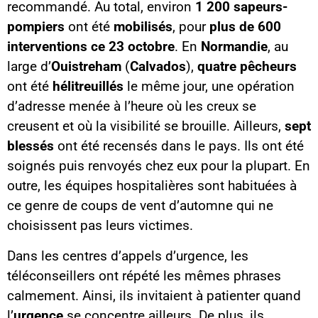
recommandé. Au total, environ
1 200 sapeurs-
pompiers
ont été
mobilisés
, pour
plus de 600
interventions ce 23 octobre
. En
Normandie
, au
large d’
Ouistreham
(
Calvados
),
quatre pêcheurs
ont été
hélitreuillés
le même jour, une opération
d’adresse menée à l’heure où les creux se
creusent et où la visibilité se brouille. Ailleurs,
sept
blessés
ont été recensés dans le pays. Ils ont été
soignés puis renvoyés chez eux pour la plupart. En
outre, les équipes hospitalières sont habituées à
ce genre de coups de vent d’automne qui ne
choisissent pas leurs victimes.
Dans les centres d’appels d’urgence, les
téléconseillers ont répété les mêmes phrases
calmement. Ainsi, ils invitaient à patienter quand
l’
urgence
se concentre ailleurs. De plus, ils