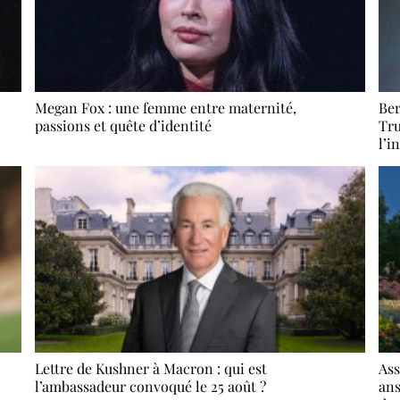
Megan Fox : une femme entre maternité,
Ber
passions et quête d’identité
Tru
l’i
Lettre de Kushner à Macron : qui est
Ass
l’ambassadeur convoqué le 25 août ?
ans