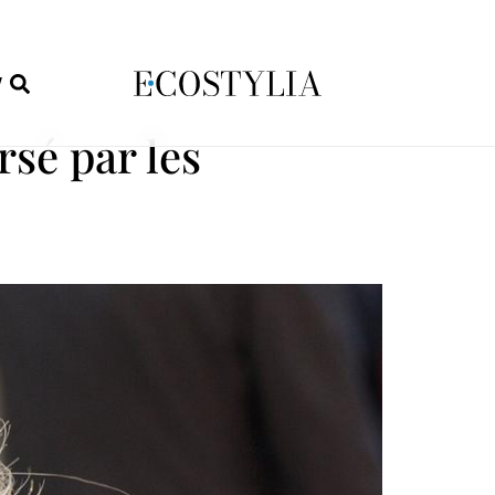
W
rsé par les