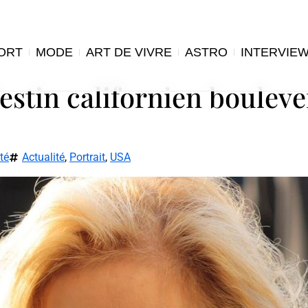
ORT
MODE
ART DE VIVRE
ASTRO
INTERVIE
destin californien bouleve
té
Actualité
,
Portrait
,
USA