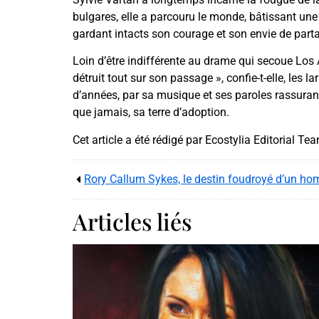
bulgares, elle a parcouru le monde, bâtissant une 
gardant intacts son courage et son envie de parta
Loin d’être indifférente au drame qui secoue Los A
détruit tout sur son passage », confie-t-elle, les 
d’années, par sa musique et ses paroles rassurante
que jamais, sa terre d’adoption.
Cet article a été rédigé par Ecostylia Editorial Te
Rory Callum Sykes, le destin foudroyé d’un h
Articles liés