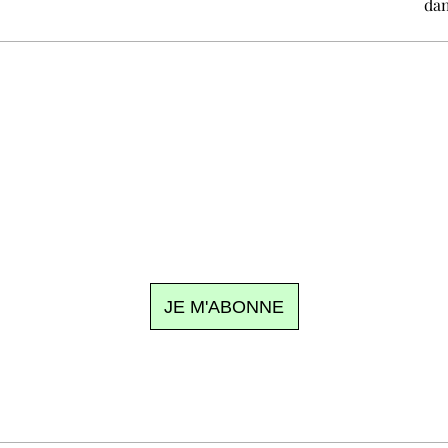
dan
Recevez Ecostylia chez vous
n sujet à la une, le meilleur de la quinzaine et les événements à
clic.
JE M'ABONNE