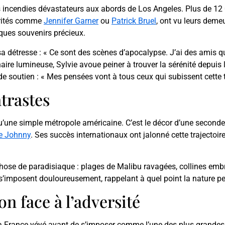
des incendies dévastateurs aux abords de Los Angeles. Plus de 12 
ébrités comme
Jennifer Garner
ou
Patrick Bruel
, ont vu leurs deme
ques souvenirs précieux.
 sa détresse : « Ce sont des scènes d’apocalypse. J’ai des amis 
re lumineuse, Sylvie avoue peiner à trouver la sérénité depuis l
e soutien : « Mes pensées vont à tous ceux qui subissent cette tr
ntrastes
u’une simple métropole américaine. C’est le décor d’une seconde vi
de Johnny
. Ses succès internationaux ont jalonné cette trajectoire s
-chose de paradisiaque : plages de Malibu ravagées, collines embr
imposent douloureusement, rappelant à quel point la nature pe
n face à l’adversité
a France yéyé avant de s’imposer comme l’une des plus grandes i