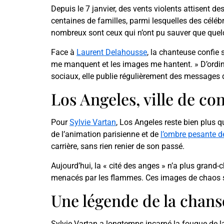
Depuis le 7 janvier, des vents violents attisent 
centaines de familles, parmi lesquelles des cél
nombreux sont ceux qui n’ont pu sauver que quel
Face à
Laurent Delahousse
, la chanteuse confie
me manquent et les images me hantent. » D’ordinai
sociaux, elle publie régulièrement des messages d
Los Angeles, ville de co
Pour
Sylvie Vartan
, Los Angeles reste bien plus q
de l’animation parisienne et de
l’ombre pesante 
carrière, sans rien renier de son passé.
Aujourd’hui, la « cité des anges » n’a plus grand
menacés par les flammes. Ces images de chaos s’
Une légende de la chanso
Sylvie Vartan a longtemps incarné la fougue de l