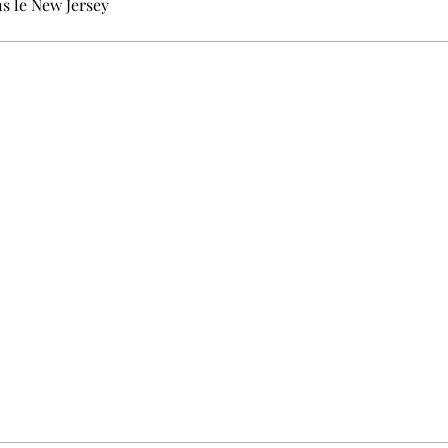
s le New Jersey
 ne pas manquer. Gratuit, sans pistage, désinscription en un