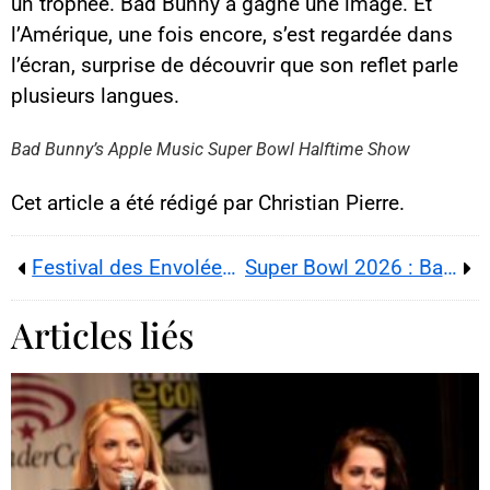
un trophée. Bad Bunny a gagné une image. Et
l’Amérique, une fois encore, s’est regardée dans
l’écran, surprise de découvrir que son reflet parle
Contenu YouTube
plusieurs langues.
Charger
En chargeant ce contenu, vous
acceptez d’être suivi par
Bad Bunny’s Apple Music Super Bowl Halftime Show
YouTube.
Cette image est hébergée par
YouTube. Crédits : créateurs du
Cet article a été rédigé par Christian Pierre.
contenu / YouTube.
Festival des Envolées Lyriques 2026, un pari vibrant : Spinoza en musique, opéra et guitare à la fac
Super Bowl 2026 : Bad Bunny fait surgir Ricky Martin à la mi-temps, le stade explose
Articles liés