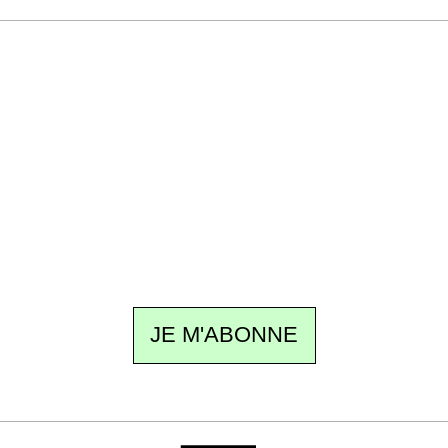
Recevez Ecostylia chez vous
Un dimanche sur deux à 18 h 30, la
rédaction vous écrit : un sujet à la une, le
meilleur de la quinzaine et les événements à
ne pas manquer. Gratuit, sans pistage,
désinscription en un clic.
JE M'ABONNE