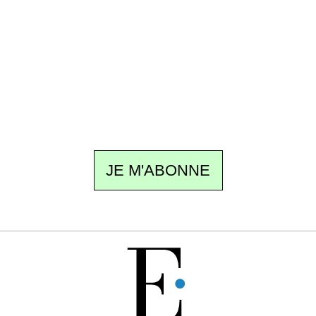
Un dimanche sur deux à 18 h 30, la
rédaction vous écrit : un sujet à la une, le
meilleur de la quinzaine et les événements à
ne pas manquer. Gratuit, sans pistage,
désinscription en un clic.
JE M'ABONNE
GRATUIT