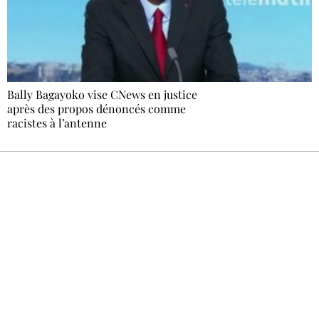
Bally Bagayoko vise CNews en justice
après des propos dénoncés comme
racistes à l’antenne
Recevez Ecostylia chez vous
Un dimanche sur deux à 18 h 30, la
rédaction vous écrit : un sujet à la une, le
meilleur de la quinzaine et les événements à
ne pas manquer. Gratuit, sans pistage,
désinscription en un clic.