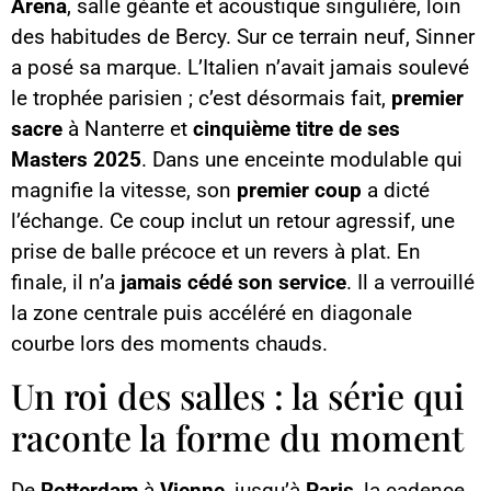
Arena
, salle géante et acoustique singulière, loin
des habitudes de Bercy. Sur ce terrain neuf, Sinner
a posé sa marque. L’Italien n’avait jamais soulevé
le trophée parisien ; c’est désormais fait,
premier
sacre
à Nanterre et
cinquième titre de ses
Masters 2025
. Dans une enceinte modulable qui
magnifie la vitesse, son
premier coup
a dicté
l’échange. Ce coup inclut un retour agressif, une
prise de balle précoce et un revers à plat. En
finale, il n’a
jamais cédé son service
. Il a verrouillé
la zone centrale puis accéléré en diagonale
courbe lors des moments chauds.
Un roi des salles : la série qui
raconte la forme du moment
De
Rotterdam
à
Vienne
, jusqu’à
Paris
, la cadence