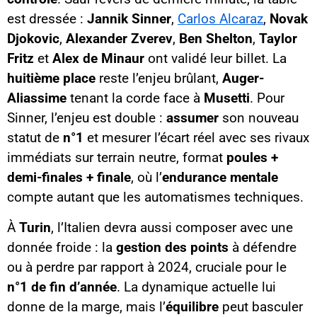
est dressée :
Jannik Sinner
,
Carlos Alcaraz
,
Novak
Djokovic
,
Alexander Zverev
,
Ben Shelton
,
Taylor
Fritz
et
Alex de Minaur
ont validé leur billet. La
huitième place
reste l’enjeu brûlant,
Auger-
Aliassime
tenant la corde face à
Musetti
. Pour
Sinner, l’enjeu est double :
assumer
son nouveau
statut de
n°1
et mesurer l’écart réel avec ses rivaux
immédiats sur terrain neutre, format
poules +
demi-finales + finale
, où l’
endurance mentale
compte autant que les automatismes techniques.
À
Turin
, l’Italien devra aussi composer avec une
donnée froide : la
gestion des points
à défendre
ou à perdre par rapport à 2024, cruciale pour le
n°1 de fin d’année
. La dynamique actuelle lui
donne de la marge, mais l’
équilibre
peut basculer