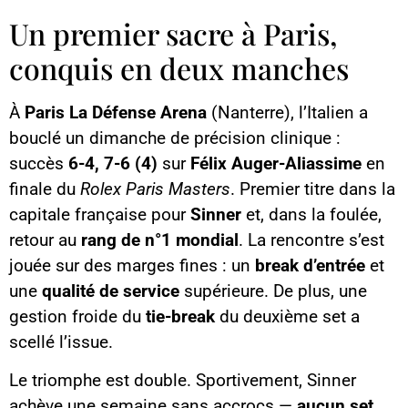
Un premier sacre à Paris,
conquis en deux manches
À
Paris La Défense Arena
(Nanterre), l’Italien a
bouclé un dimanche de précision clinique :
succès
6-4, 7-6 (4)
sur
Félix Auger-Aliassime
en
finale du
Rolex Paris Masters
. Premier titre dans la
capitale française pour
Sinner
et, dans la foulée,
retour au
rang de n°1 mondial
. La rencontre s’est
jouée sur des marges fines : un
break d’entrée
et
une
qualité de service
supérieure. De plus, une
gestion froide du
tie-break
du deuxième set a
scellé l’issue.
Le triomphe est double. Sportivement, Sinner
achève une semaine sans accrocs —
aucun set