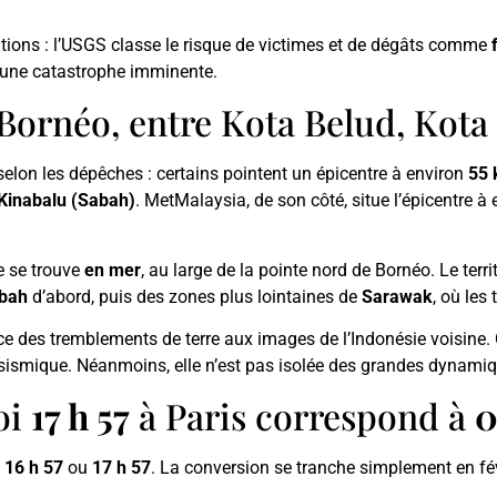
ations : l’USGS classe le risque de victimes et de dégâts comme
d’une catastrophe imminente.
? Bornéo, entre Kota Belud, Kota
selon les dépêches : certains pointent un épicentre à environ
55 
Kinabalu (Sabah)
. MetMalaysia, de son côté, situe l’épicentre à
re se trouve
en mer
, au large de la pointe nord de Bornéo. Le terr
bah
d’abord, puis des zones plus lointaines de
Sarawak
, où les
nce des tremblements de terre aux images de l’Indonésie voisine.
que sismique. Néanmoins, elle n’est pas isolée des grandes dynami
oi
17 h 57
à Paris correspond à
0
:
16 h 57
ou
17 h 57
. La conversion se tranche simplement en fév