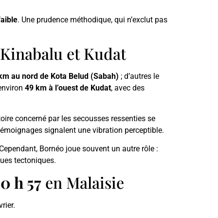
faible
. Une prudence méthodique, qui n’exclut pas
 Kinabalu et Kudat
km au nord de Kota Belud (Sabah)
; d’autres le
 environ
49 km à l’ouest de Kudat
, avec des
itoire concerné par les secousses ressenties se
 témoignages signalent une vibration perceptible.
 Cependant, Bornéo joue souvent un autre rôle :
ques tectoniques.
0 h 57
en Malaisie
rier.