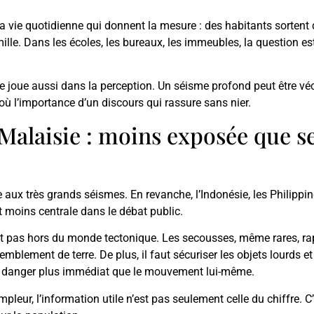
e la vie quotidienne qui donnent la mesure : des habitants sorten
amille. Dans les écoles, les bureaux, les immeubles, la question es
se joue aussi dans la perception. Un séisme profond peut être vé
où l’importance d’un discours qui rassure sans nier.
Malaisie : moins exposée que se
ux très grands séismes. En revanche, l’Indonésie, les Philippines
 moins centrale dans le débat public.
t pas hors du monde tectonique. Les secousses, même rares, rapp
emblement de terre. De plus, il faut sécuriser les objets lourds 
s un danger plus immédiat que le mouvement lui-même.
eur, l’information utile n’est pas seulement celle du chiffre. C’e