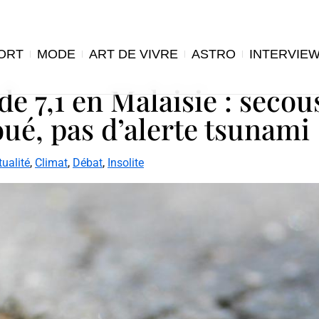
ORT
MODE
ART DE VIVRE
ASTRO
INTERVIE
 7,1 en Malaisie : secou
ué, pas d’alerte tsunami
tualité
,
Climat
,
Débat
,
Insolite