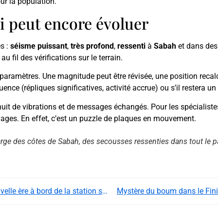
ur la population.
qui peut encore évoluer
s :
séisme puissant
,
très profond
,
ressenti
à
Sabah
et dans des
 fil des vérifications sur le terrain.
 paramètres. Une magnitude peut être révisée, une position recal
ce (répliques significatives, activité accrue) ou s’il restera un c
it de vibrations et de messages échangés. Pour les spécialistes, i
Contenu YouTube
ivages. En effet, c’est un puzzle de plaques en mouvement.
Charger
rge des côtes de Sabah, des secousses ressenties dans tout le p
En chargeant ce contenu, vous acceptez d’être suivi par
YouTube.
Cette image est hébergée par YouTube. Crédits : créateurs
du contenu / YouTube.
Mission Epsilon : Sophie Adenot ouvre une nouvelle ère à bord de la station spatiale internationale (ISS)
Mystère du boum dans le Finis