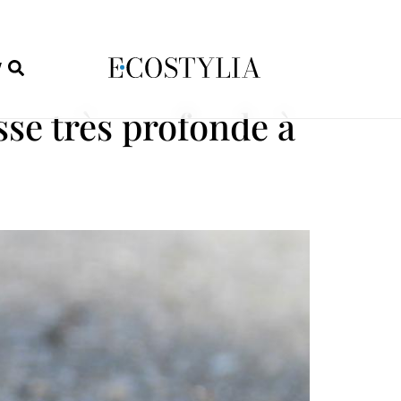
W
sse très profonde à