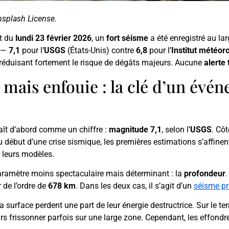
nsplash License.
it du
lundi 23 février 2026
, un
fort séisme
a été enregistré au la
s —
7,1
pour l’
USGS
(États-Unis) contre
6,8
pour l’
Institut météor
 réduisant fortement le risque de dégâts majeurs. Aucune
alerte
mais enfouie : la clé d’un évén
raît d’abord comme un chiffre :
magnitude 7,1
, selon l’
USGS
. Côt
 au début d’une crise sismique, les premières estimations s’affin
t leurs modèles.
paramètre moins spectaculaire mais déterminant : la
profondeur
.
de l’ordre de
678 km
. Dans les deux cas, il s’agit d’un
séisme p
 surface perdent une part de leur énergie destructrice. Sur le te
rs frissonner parfois sur une large zone. Cependant, les effondr