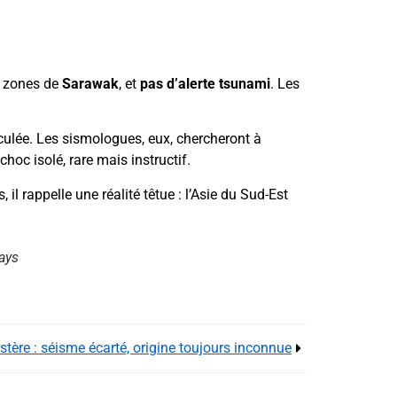
 zones de
Sarawak
, et
pas d’alerte tsunami
. Les
culée. Les sismologues, eux, chercheront à
hoc isolé, rare mais instructif.
l rappelle une réalité têtue : l’Asie du Sud-Est
ays
tère : séisme écarté, origine toujours inconnue