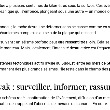
itue à plusieurs centaines de kilomètres sous la surface. Ces é
 océanique qui s’enfonce, plongeant sous une autre — un monde o
ndeur, la roche devrait se déformer sans se casser comme en sur
mécanismes complexes au sein de la plaque qui descend.
le suivant : un séisme profond peut être
ressenti très loin
. Cela se
e manteau. Mais, localement, l’intensité destructrice est fréqu
ystèmes tectoniques actifs d’Asie du Sud-Est, entre les mers de
S
rmanent des plus grands séismes, l’île reste dans le champ des pla
ak : surveiller, informer, rass
un schéma rodé : confirmation de l’événement, diffusion d’un mess
tuation, en rappelant l’absence de menace de tsunami. En outre, 