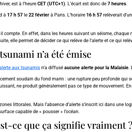
 hiver, est à l’heure
CET (UTC+1)
. L’écart est donc de
7 heures
.
nd à
17 h 57
le
22 février
à Paris. L’horaire
16 h 57
relèverait d’u
l compte. En effet, dans les heures suivant un séisme, chaque min
te, elle permet de décider ce qui relève de l’alerte et ce qui relèv
tsunami n’a été émise
alerte aux tsunamis
n’a diffusé
aucune alerte pour la Malaisie
.
acement soudain du fond marin : une rupture peu profonde qui 
ssant, ne produit généralement pas ce type de mouvement. En eff
s littorales. Mais l’absence d’alerte s’inscrit ici dans une logi
urface capable de « pousser » l’océan.
st-ce que ça signifie vraiment 