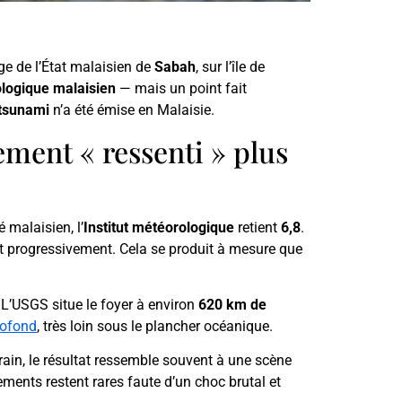
rge de l’État malaisien de
Sabah
, sur l’île de
ologique malaisien
— mais un point fait
 tsunami
n’a été émise en Malaisie.
ement « ressenti » plus
é malaisien, l’
Institut météorologique
retient
6,8
.
ent progressivement. Cela se produit à mesure que
 L’USGS situe le foyer à environ
620 km de
rofond
, très loin sous le plancher océanique.
rrain, le résultat ressemble souvent à une scène
ements restent rares faute d’un choc brutal et