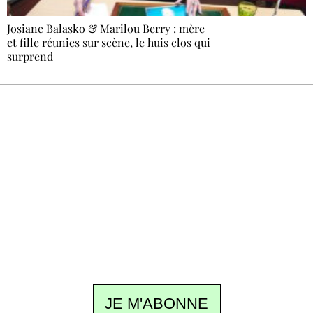
Josiane Balasko & Marilou Berry : mère
et fille réunies sur scène, le huis clos qui
surprend
Recevez Ecostylia chez vous
Un dimanche sur deux à 18 h 30, la
rédaction vous écrit : un sujet à la une, le
meilleur de la quinzaine et les événements à
ne pas manquer. Gratuit, sans pistage,
désinscription en un clic.
JE M'ABONNE