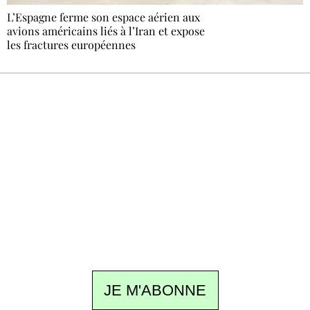
L’Espagne ferme son espace aérien aux
avions américains liés à l’Iran et expose
les fractures européennes
Recevez Ecostylia chez vous
Un dimanche sur deux à 18 h 30, la
rédaction vous écrit : un sujet à la une, le
meilleur de la quinzaine et les événements à
ne pas manquer. Gratuit, sans pistage,
désinscription en un clic.
JE M'ABONNE