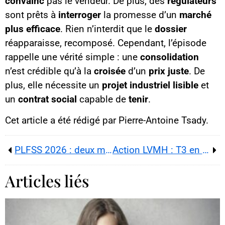
convainc
pas le vendeur. De plus, des
régulateurs
sont prêts à
interroger
la promesse d’un
marché
plus efficace
. Rien n’interdit que le
dossier
réapparaisse, recomposé. Cependant, l’épisode
rappelle une vérité simple : une
consolidation
n’est crédible qu’à la
croisée
d’un
prix juste
. De
plus, elle nécessite un
projet industriel lisible
et
un
contrat social
capable de
tenir
.
Cet article a été rédigé par Pierre-Antoine Tsady.
PLFSS 2026 : deux mois de congé par parent, un tournant pour la politique familiale française
Action LVMH : T3 en reprise, rallye à Paris et signal positif pour le luxe européen
Articles liés