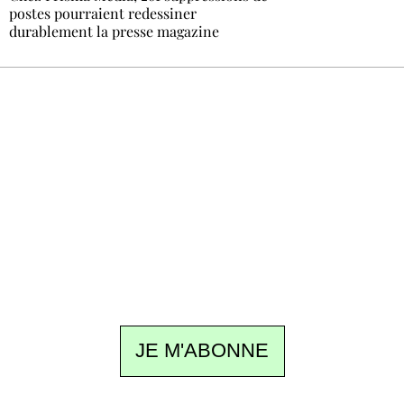
postes pourraient redessiner
durablement la presse magazine
Recevez Ecostylia chez vous
Un dimanche sur deux à 18 h 30, la
rédaction vous écrit : un sujet à la une, le
meilleur de la quinzaine et les événements à
ne pas manquer. Gratuit, sans pistage,
désinscription en un clic.
JE M'ABONNE