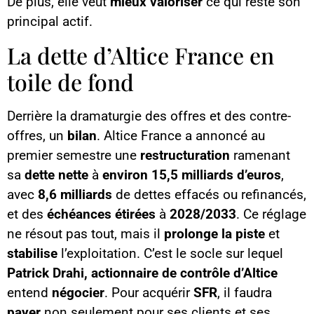
De plus, elle veut
mieux valoriser
ce qui reste son
principal actif.
La dette d’Altice France en
toile de fond
Derrière la dramaturgie des offres et des contre-
offres, un
bilan
. Altice France a annoncé au
premier semestre une
restructuration
ramenant
sa
dette nette
à
environ 15,5 milliards d’euros
,
avec
8,6 milliards
de dettes effacés ou refinancés,
et des
échéances étirées
à
2028/2033
. Ce réglage
ne résout pas tout, mais il
prolonge la piste
et
stabilise
l’exploitation. C’est le socle sur lequel
Patrick Drahi, actionnaire de contrôle d’Altice
entend
négocier
. Pour acquérir
SFR
, il faudra
payer
non seulement pour ses clients et ses