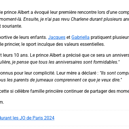
le prince Albert a évoqué leur première rencontre lors d’une comp
ment-là. Ensuite, je n’ai pas revu Charlene durant plusieurs a
 souriante.
ortive de leurs enfants.
Jacques
et
Gabriella
pratiquent plusieur
e princier, le sport inculque des valeurs essentielles.
eurs 10 ans. Le prince Albert a précisé que ce sera un anniversa
lière, je pense que tous les anniversaires sont formidables."
connus pour leur complicité. Leur mère a déclaré :
"Ils sont compl
ous les parents de jumeaux comprennent ce que je veux dire."
cette si célèbre famille princière continuer de partager des momen
am.
urant les JO de Paris 2024