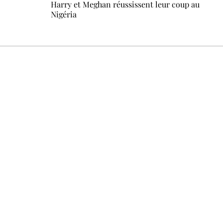
Harry et Meghan réussissent leur coup au
Nigéria
Un dimanche sur deux à 18 h 30, la rédaction vous écrit : u