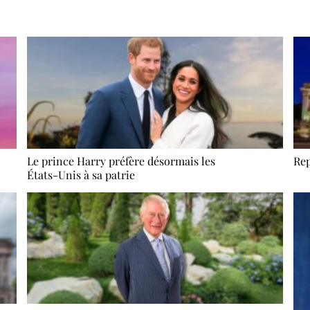
Le prince Harry préfère désormais les
Rep
États-Unis à sa patrie