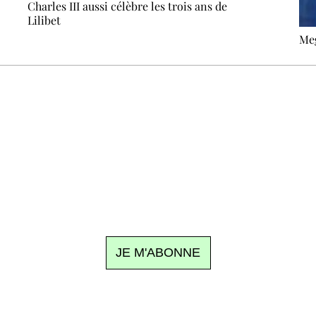
Charles III aussi célèbre les trois ans de
Lilibet
Meg
Recevez Ecostylia chez vous
n sujet à la une, le meilleur de la quinzaine et les événements à
clic.
JE M'ABONNE