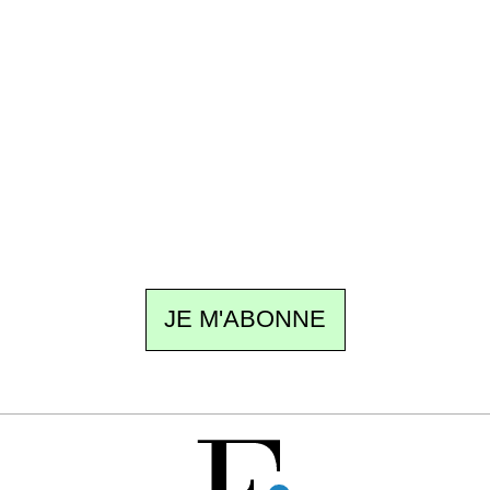
Recevez Ecostylia chez vous
Un dimanche sur deux à 18 h 30, la
rédaction vous écrit : un sujet à la une, le
meilleur de la quinzaine et les événements à
ne pas manquer. Gratuit, sans pistage,
désinscription en un clic.
JE M'ABONNE
GRATUIT