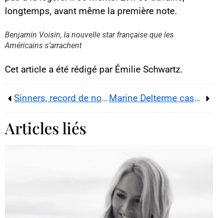
longtemps, avant même la première note.
Charger
En chargeant ce contenu, vous
acceptez d’être suivi par
Benjamin Voisin, la nouvelle star française que les
YouTube.
Américains s’arrachent
Cette image est hébergée par
YouTube. Crédits : créateurs du
contenu / YouTube.
Cet article a été rédigé par Émilie Schwartz.
Sinners, record de nominations aux Oscars 2026 : Ryan Coogler fait danser l’horreur
Marine Delterme cash sur la pression du poids, de New York à « Alice Nevers »
Articles liés