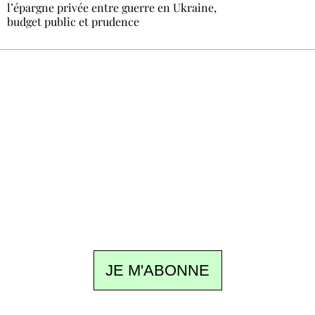
l’épargne privée entre guerre en Ukraine,
budget public et prudence
Recevez Ecostylia chez vous
Un dimanche sur deux à 18 h 30, la
rédaction vous écrit : un sujet à la une, le
meilleur de la quinzaine et les événements à
ne pas manquer. Gratuit, sans pistage,
désinscription en un clic.
JE M'ABONNE