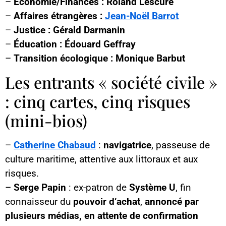
–
Économie/Finances :
Roland Lescure
–
Affaires étrangères :
Jean-Noël Barrot
–
Justice :
Gérald Darmanin
–
Éducation :
Édouard Geffray
–
Transition écologique :
Monique Barbut
Les entrants « société civile »
: cinq cartes, cinq risques
(mini-bios)
–
Catherine Chabaud
:
navigatrice
, passeuse de
culture maritime, attentive aux littoraux et aux
risques.
–
Serge Papin
: ex-patron de
Système U
, fin
connaisseur du
pouvoir d’achat
,
annoncé par
plusieurs médias, en attente de confirmation