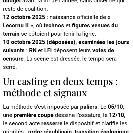
budget
avant la fin de l’année, sans briser ce qui
reste de coalition.
12 octobre 2025
: naissance officielle de
«
Lecornu II »
, où
technos
et
figures venues du
terrain
se côtoient pour tenir la ligne.
10 octobre 2025 (déposées), examinées les jours
suivants
:
RN
et
LFI
déposent leurs
votes de
censure
. La scène est dressée, le tempo sera
serré.
Un casting en deux temps :
méthode et signaux
La méthode s’est imposée par
paliers
. Le
05/10
,
une
première coupe
dessine l’ossature, le
12/10
,
le second acte
resserre
le dispositif et clarifie les
priorités :
ordre républicain
,
transition écologique
,