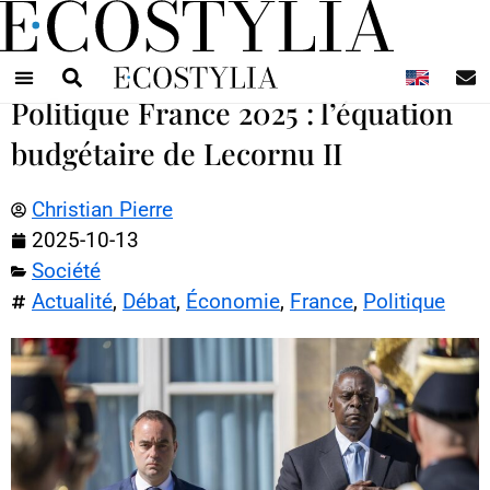
N
Politique France 2025 : l’équation
budgétaire de Lecornu II
Christian Pierre
2025-10-13
Société
Actualité
,
Débat
,
Économie
,
France
,
Politique