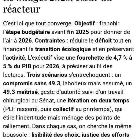
réacteur
C’est ici que tout converge.
Objectif
: franchir
l’
étape budgétaire
avant
fin 2025
pour donner de
l’air à
2026
.
Contraintes
: réduire le
déficit
tout en
finançant la
transition écologique
et en préservant
l’
activité
. L’exécutif vise une
fourchette de 4,7 % à
5 % du PIB
pour
2026
, à préciser au fil des
lectures.
Trois scénarios
s’entrechoquent : un
compromis sans 49.3
, laborieux mais assumé, un
49.3 maîtrisé
, geste d’autorité suivi d’un travail
chirurgical au Sénat, une
itération en deux temps
(PLF resserré, puis
collectif
au printemps), qui
étire l’incertitude mais ménage des points de
ralliement. Dans chaque cas, on cherche la même
boussole :
lisibilité des choix
,
justice des efforts
,