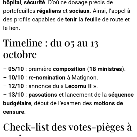
hôpital
,
sécurité
. D’où ce dosage précis de
portefeuilles
régaliens
et
sociaux
. Ainsi, l’appel à
des profils capables de
tenir
la feuille de route et
le lien.
Timeline : du 05 au 13
octobre
–
05/10
: première
composition
(
18 ministres
).
–
10/10
:
re-nomination
à Matignon.
–
12/10
: annonce du
« Lecornu II »
.
–
13/10
:
passations
et lancement de la
séquence
budgétaire
, début de l’examen des
motions de
censure
.
Check-list des votes-pièges à