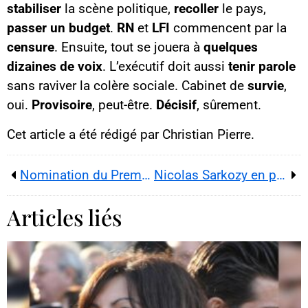
stabiliser
la scène politique,
recoller
le pays,
passer un budget
.
RN
et
LFI
commencent par la
censure
. Ensuite, tout se jouera à
quelques
dizaines de voix
. L’exécutif doit aussi
tenir parole
sans raviver la colère sociale. Cabinet de
survie
,
oui.
Provisoire
, peut-être.
Décisif
, sûrement.
Cet article a été rédigé par Christian Pierre.
Nomination du Premier ministre en France : 48 heures décisives à Matignon
Nicolas Sarkozy en prison à la prison de la Santé : cinq ans en exécution provisoire
Articles liés