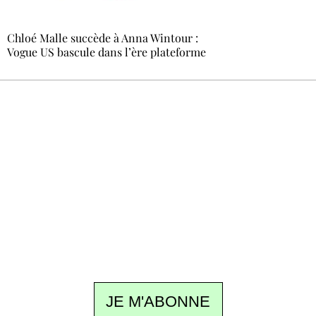
Chloé Malle succède à Anna Wintour :
Vogue US bascule dans l’ère plateforme
Recevez Ecostylia chez vous
Un dimanche sur deux à 18 h 30, la
rédaction vous écrit : un sujet à la une, le
meilleur de la quinzaine et les événements à
ne pas manquer. Gratuit, sans pistage,
désinscription en un clic.
JE M'ABONNE