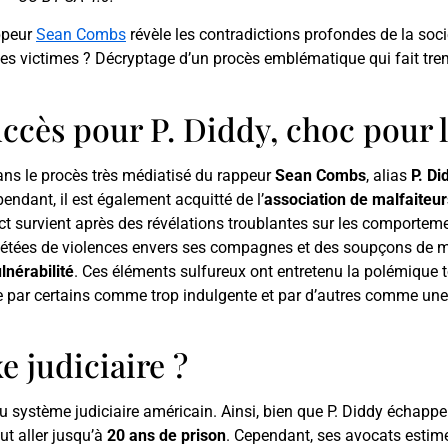
appeur
Sean Combs
révèle les contradictions profondes de la socié
ité des victimes ? Décryptage d’un procès emblématique qui fait tr
uccès pour P. Diddy, choc pour 
dans le procès très médiatisé du rappeur
Sean Combs
, alias
P. Di
pendant, il est également acquitté de l’
association de malfaiteur
ict survient après des révélations troublantes sur les comporte
répétées de violences envers ses compagnes et des soupçons de 
lnérabilité
. Ces éléments sulfureux ont entretenu la polémique 
ue par certains comme trop indulgente et par d’autres comme une vi
e judiciaire ?
u système judiciaire américain. Ainsi, bien que P. Diddy échappe
ut aller jusqu’à
20 ans de prison
. Cependant, ses avocats estime