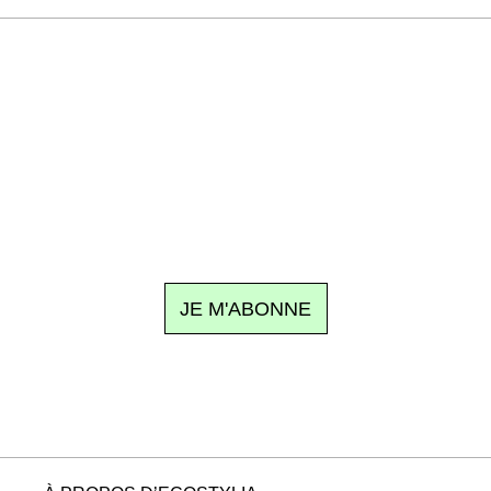
Recevez Ecostylia chez vous
n sujet à la une, le meilleur de la quinzaine et les événements à
clic.
JE M'ABONNE