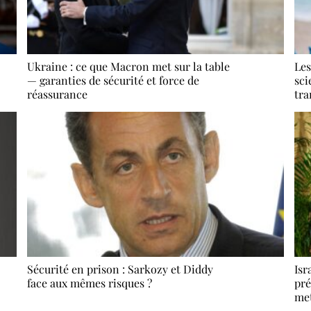
Ukraine : ce que Macron met sur la table
Les
— garanties de sécurité et force de
sci
réassurance
tr
Sécurité en prison : Sarkozy et Diddy
Isr
face aux mêmes risques ?
pré
met