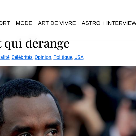
ORT
MODE
ART DE VIVRE
ASTRO
INTERVIE
t qui dérange
alité
,
Célébrités
,
Opinion
,
Politique
,
USA