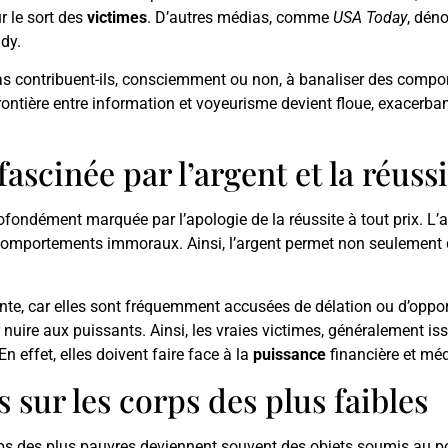
ur le sort des
victimes
. D’autres médias, comme
USA Today
, dén
dy.
ias contribuent-ils, consciemment ou non, à banaliser des compor
rontière entre information et voyeurisme devient floue, exacerban
ascinée par l’argent et la réussi
ofondément marquée par l’apologie de la réussite à tout prix. L’a
comportements immoraux. Ainsi, l’argent permet non seulement d
uente, car elles sont fréquemment accusées de délation ou d’oppo
nuire aux puissants. Ainsi, les vraies victimes, généralement is
 effet, elles doivent faire face à la
puissance
financière et méd
 sur les corps des plus faibles
orps des plus pauvres deviennent souvent des objets soumis au pou