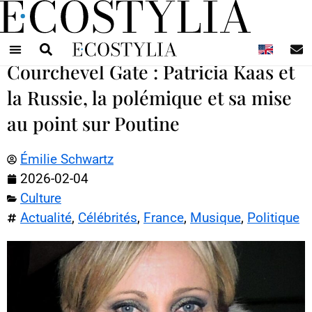
N
Courchevel Gate : Patricia Kaas et
la Russie, la polémique et sa mise
au point sur Poutine
Émilie Schwartz
2026-02-04
Culture
Actualité
,
Célébrités
,
France
,
Musique
,
Politique