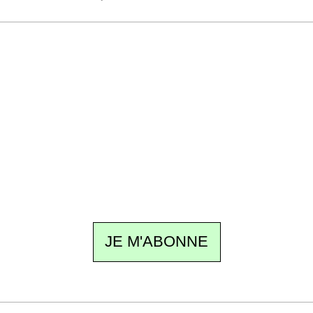
Recevez Ecostylia chez vous
Un dimanche sur deux à 18 h 30, la
rédaction vous écrit : un sujet à la une, le
meilleur de la quinzaine et les événements à
ne pas manquer. Gratuit, sans pistage,
désinscription en un clic.
JE M'ABONNE