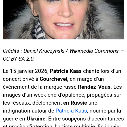
Crédits : Daniel Kruczynski / Wikimedia Commons —
CC BY-SA 2.0.
Le 15 janvier 2026,
Patricia Kaas
chante lors d’un
concert privé à
Courchevel
, en marge d’un
événement de la marque russe
Rendez-Vous
. Les
images d’un week-end d’opulence, propagées sur
les réseaux, déclenchent
en Russie
une
indignation autour de
Patricia Kaas
, nourrie par la
guerre en
Ukraine
. Entre soupçons d’accointances
et procès d’intention, l’artiste multiplie, fin janvier