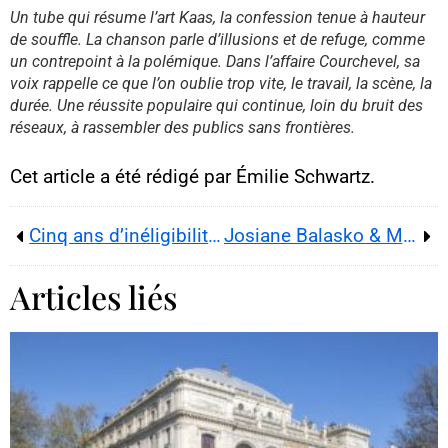
acceptez d’être suivi par
Un tube qui résume l’art Kaas, la confession tenue à hauteur
YouTube.
de souffle. La chanson parle d’illusions et de refuge, comme
Cette image est hébergée par
un contrepoint à la polémique. Dans l’affaire Courchevel, sa
YouTube. Crédits : créateurs du
contenu / YouTube.
voix rappelle ce que l’on oublie trop vite, le travail, la scène, la
durée. Une réussite populaire qui continue, loin du bruit des
réseaux, à rassembler des publics sans frontières.
Cet article a été rédigé par Émilie Schwartz.
Cinq ans d’inéligibilité requis : l’avenir présidentiel de Marine Le Pen suspendu au verdict en appel
Josiane Balasko & Marilou Berry : mère et fille réunies sur scène, le huis clos qui surprend
Articles liés