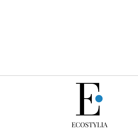
Un dimanche sur deux à 18 h 30, la rédaction vous écrit : u
GRATUIT
ECOSTYLIA