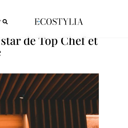
W
 star de Top Chef et
e