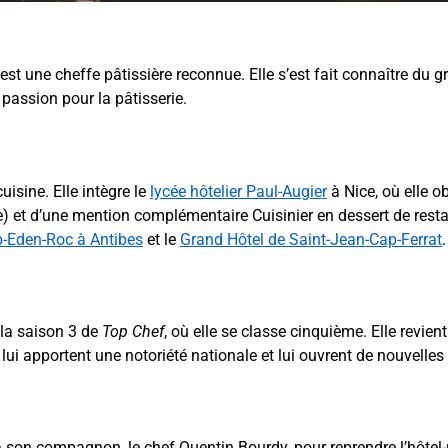
, est une cheffe pâtissière reconnue. Elle s’est fait connaître du 
 passion pour la pâtisserie.
isine. Elle intègre le
lycée hôtelier Paul-Augier
à Nice, où elle o
ble) et d’une mention complémentaire Cuisinier en dessert de rest
p-Eden-Roc à Antibes
et le
Grand Hôtel de Saint-Jean-Cap-Ferrat
.
 la saison 3 de
Top Chef
, où elle se classe cinquième. Elle revient
 lui apportent une notoriété nationale et lui ouvrent de nouvelles
son compagnon, le chef Quentin Bourdy, pour reprendre l’hôtel-re