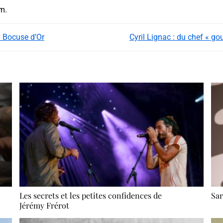
am.
u Bocuse d’Or
Cyril Lignac : du chef « g
Les secrets et les petites confidences de
Sar
Jérémy Frérot