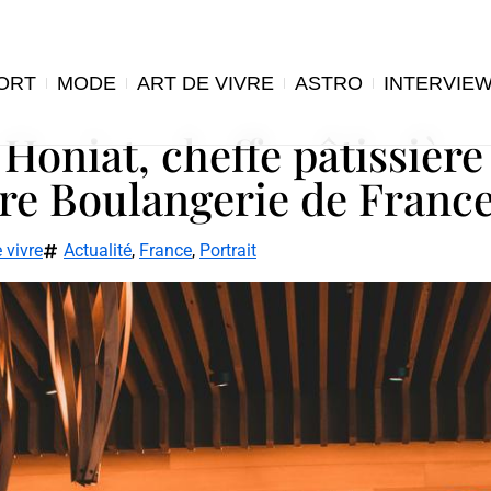
ORT
MODE
ART DE VIVRE
ASTRO
INTERVIE
Honiat, cheffe pâtissière
ure Boulangerie de Franc
 vivre
Actualité
,
France
,
Portrait