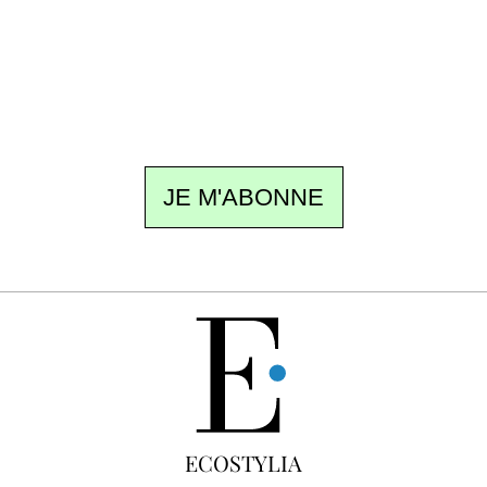
rédaction vous écrit : un sujet à la une, le
meilleur de la quinzaine et les événements à
ne pas manquer. Gratuit, sans pistage,
désinscription en un clic.
JE M'ABONNE
GRATUIT
ECOSTYLIA