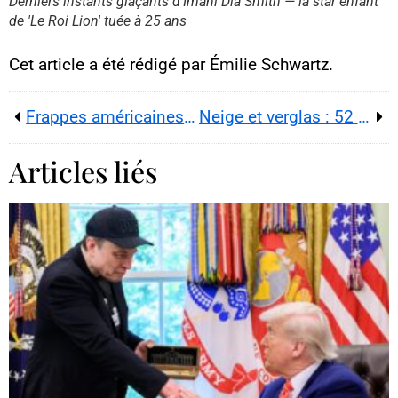
Derniers instants glaçants d’Imani Dia Smith — la star enfant
YouTube.
de 'Le Roi Lion' tuée à 25 ans
Cette image est hébergée par
YouTube. Crédits : créateurs du
contenu / YouTube.
Cet article a été rédigé par Émilie Schwartz.
Frappes américaines au Nigeria : missiles, récit et double jeu de Trump
Neige et verglas : 52 départements en alerte, la France sous vigilance jaune les 2 et 3 janvier 2026
Articles liés