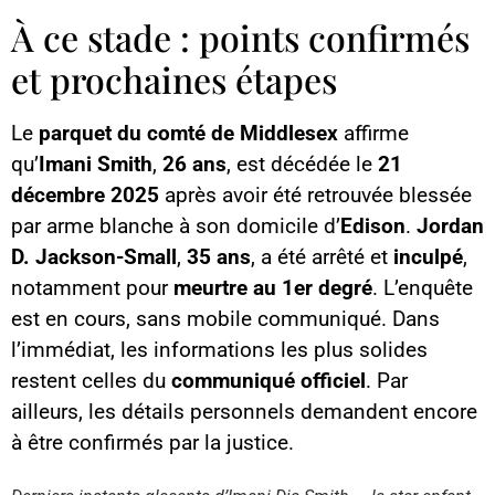
À ce stade : points confirmés
et prochaines étapes
Le
parquet du comté de Middlesex
affirme
qu’
Imani Smith
,
26 ans
, est décédée le
21
décembre 2025
après avoir été retrouvée blessée
par arme blanche à son domicile d’
Edison
.
Jordan
D. Jackson-Small
,
35 ans
, a été arrêté et
inculpé
,
notamment pour
meurtre au 1er degré
. L’enquête
est en cours, sans mobile communiqué. Dans
l’immédiat, les informations les plus solides
restent celles du
communiqué officiel
. Par
ailleurs, les détails personnels demandent encore
Contenu YouTube
à être confirmés par la justice.
Charger
En chargeant ce contenu, vous
acceptez d’être suivi par