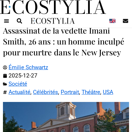
N
Assassinat de la vedette Imani
Smith, 26 ans : un homme inculpé
pour meurtre dans le New Jersey
Émilie Schwartz
2025-12-27
Société
Actualité
,
Célébrités
,
Portrait
,
Théâtre
,
USA