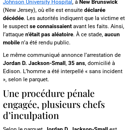
Johnson University Hospital
, à
New Brunswick
(New Jersey), où elle est ensuite
déclarée
décédée
. Les autorités indiquent que la victime et
le suspect
se connaissaient
avant les faits. Ainsi,
l’attaque
n’était pas aléatoire
. À ce stade,
aucun
mobile
n’a été rendu public.
Le même communiqué annonce l’arrestation de
Jordan D. Jackson-Small
,
35 ans
, domicilié à
Edison. L’homme a été interpellé « sans incident
», selon le parquet.
Une procédure pénale
engagée, plusieurs chefs
d’inculpation
Selon le parquet,
Jordan D. Jackson-Small
est