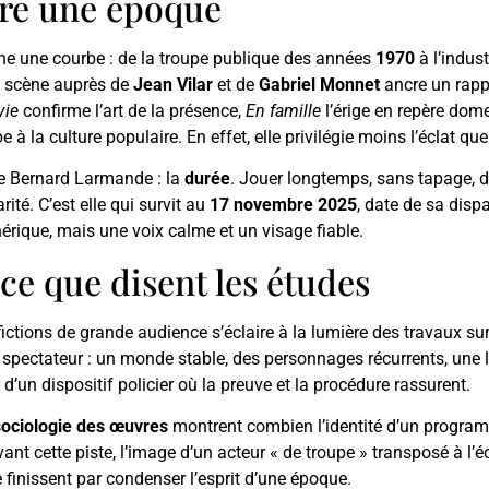
aire une époque
sine une courbe : de la troupe publique des années
1970
à l’indus
en scène auprès de
Jean Vilar
et de
Gabriel Monnet
ancre un rappo
vie
confirme l’art de la présence,
En famille
l’érige en repère dome
 à la culture populaire. En effet, elle privilégie moins l’éclat que
de Bernard Larmande : la
durée
. Jouer longtemps, sans tapage, 
rité. C’est elle qui survit au
17 novembre 2025
, date de sa dispa
érique, mais une voix calme et un visage fiable.
ce que disent les études
ictions de grande audience s’éclaire à la lumière des travaux sur
 spectateur : un monde stable, des personnages récurrents, une lis
’un dispositif policier où la preuve et la procédure rassurent.
sociologie des œuvres
montrent combien l’identité d’un progra
ant cette piste, l’image d’un acteur « de troupe » transposé à l’é
e finissent par condenser l’esprit d’une époque.