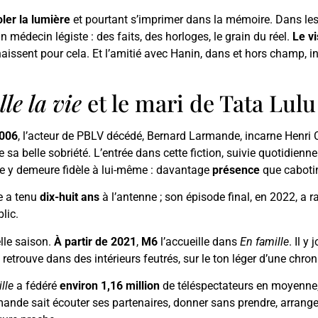
ler la lumière
et pourtant s’imprimer dans la mémoire. Dans les s
n médecin légiste : des faits, des horloges, le grain du réel.
Le v
naissent pour cela. Et l’amitié avec Hanin, dans et hors champ
lle la vie
et le mari de Tata Lulu
006
, l’acteur de PBLV décédé, Bernard Larmande, incarne Henri 
te sa belle sobriété. L’entrée dans cette fiction, suivie quotidien
e y demeure fidèle à lui-même : davantage
présence
que caboti
e a tenu
dix-huit ans
à l’antenne ; son épisode final, en 2022, a
lic.
lle saison.
À partir de 2021
,
M6
l’accueille dans
En famille
. Il y
e retrouve dans des intérieurs feutrés, sur le ton léger d’une chr
lle
a fédéré
environ 1,16 million
de téléspectateurs en moyenne,
ande sait écouter ses partenaires, donner sans prendre, arrange