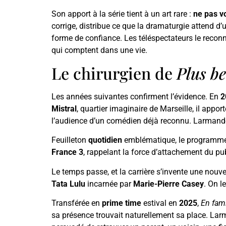
Son apport à la série tient à un art rare :
ne pas vo
corrige, distribue ce que la dramaturgie attend d’u
forme de confiance. Les téléspectateurs le recon
qui comptent dans une vie.
Le chirurgien de
Plus be
Les années suivantes confirment l’évidence. En
2
Mistral
, quartier imaginaire de Marseille, il appor
l’audience d’un comédien déjà reconnu. Larmand
Feuilleton
quotidien
emblématique, le programm
France 3
, rappelant la force d’attachement du pub
Le temps passe, et la carrière s’invente une nouve
Tata Lulu
incarnée par
Marie-Pierre Casey
. On l
Transférée en
prime time
estival en
2025
,
En fami
sa présence trouvait naturellement sa place. Larm