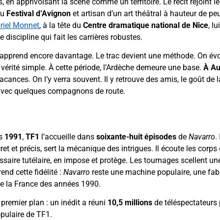
 en apprivoisant la scène comme un territoire. Le récit rejoint le
du
Festival d’Avignon
et artisan d’un art théâtral à hauteur de p
riel Monnet
, à la tête du
Centre dramatique national de Nice
, l
e discipline qui fait les carrières robustes.
, apprend encore davantage. Le trac devient une méthode. On é
r vérité simple. À cette période, l’Ardèche demeure une base.
À Au
ances. On l’y verra souvent. Il y retrouve des amis, le goût de l
e avec quelques compagnons de route.
ès
1991
,
TF1
l’accueille dans
soixante-huit épisodes
de
Navarro
.
et et précis, sert la mécanique des intrigues. Il écoute les cor
saire tutélaire, en impose et protège. Les tournages scellent u
end cette fidélité :
Navarro
reste une machine populaire, une fabri
de la France des années 1990.
premier plan : un inédit a réuni
10,5 millions
de téléspectateurs
opulaire de TF1.