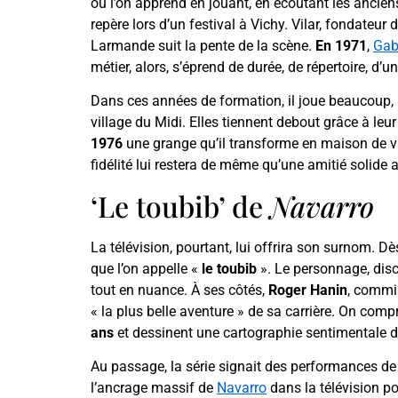
où l’on apprend en jouant, en écoutant les anciens,
repère lors d’un festival à Vichy. Vilar, fondateur 
Larmande suit la pente de la scène.
En 1971
,
Gab
métier, alors, s’éprend de durée, de répertoire, d’un
Dans ces années de formation, il joue beaucoup
village du Midi. Elles tiennent debout grâce à leu
1976
une grange qu’il transforme en maison de vac
fidélité lui restera de même qu’une amitié solid
‘Le toubib’ de
Navarro
La télévision, pourtant, lui offrira son surnom. D
que l’on appelle «
le toubib
». Le personnage, discr
tout en nuance. À ses côtés,
Roger Hanin
, commis
« la plus belle aventure » de sa carrière. On compr
ans
et dessinent une cartographie sentimentale 
Au passage, la série signait des performances de 
l’ancrage massif de
Navarro
dans la télévision p