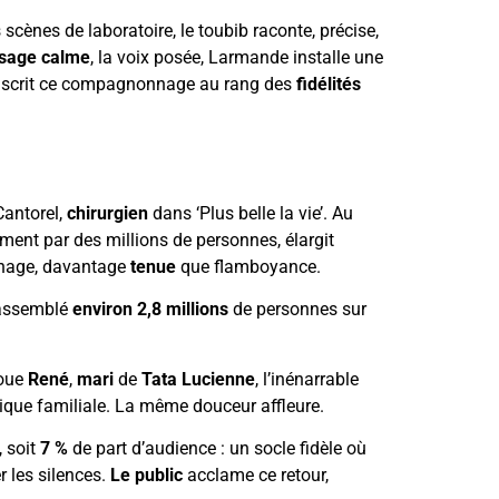
cènes de laboratoire, le toubib raconte, précise,
isage calme
, la voix posée, Larmande installe une
, inscrit ce compagnonnage au rang des
fidélités
Cantorel,
chirurgien
dans ‘Plus belle la vie’. Au
nement par des millions de personnes, élargit
nage, davantage
tenue
que flamboyance.
 rassemblé
environ 2,8 millions
de personnes sur
 joue
René
,
mari
de
Tata Lucienne
, l’inénarrable
onique familiale. La même douceur affleure.
 soit
7 %
de part d’audience : un socle fidèle où
r les silences.
Le public
acclame ce retour,