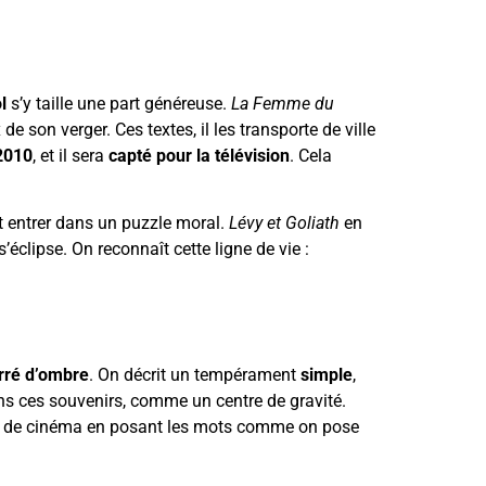
l
s’y taille une part généreuse.
La Femme du
de son verger. Ces textes, il les transporte de ville
2010
, et il sera
capté pour la télévision
. Cela
it entrer dans un puzzle moral.
Lévy et Goliath
en
s’éclipse. On reconnaît cette ligne de vie :
rré d’ombre
. On décrit un tempérament
simple
,
ns ces souvenirs, comme un centre de gravité.
rlait de cinéma en posant les mots comme on pose