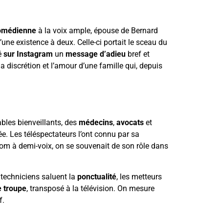
omédienne
à la voix ample, épouse de Bernard
 d’une existence à deux. Celle-ci portait le sceau du
ié
sur Instagram
un
message d’adieu
bref et
discrétion et l’amour d’une famille qui, depuis
ables bienveillants, des
médecins
,
avocats
et
dée. Les téléspectateurs l’ont connu par sa
son nom à demi-voix, on se souvenait de son rôle dans
s techniciens saluent la
ponctualité
, les metteurs
e troupe
, transposé à la télévision. On mesure
f.