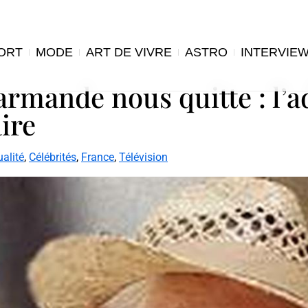
ORT
MODE
ART DE VIVRE
ASTRO
INTERVIE
rmande nous quitte : l’ad
aire
ualité
,
Célébrités
,
France
,
Télévision