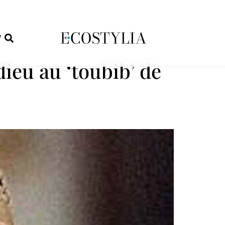
W
ieu au ‘toubib’ de