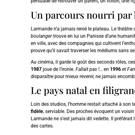
persuadé de retrouver un parent, un voisin, une fi
Un parcours nourri par l
Larmande n’a jamais renié le plateau. Le théâtre
boulanger
trouve en lui un Panisse d’une humani
en ville, avec des compagnies qui cultivent l’enth
prouve qu’il savait traverser les médiums sans se
Au cinéma, il garde le goût des seconds rôles, ces
1987
joue de l’ironie.
Fallait pas !…
en
1996
et
Fan
disparaître pour mieux revenir, ne jamais encombr
Le pays natal en filigran
Loin des studios, l’homme restait attaché à son te
fidèle
, serviable. Des proches évoquent un voisin
Larmande ne s’est jamais dit vedette. Il préférait
des cartes.