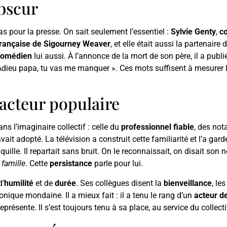
obscur
as pour la presse. On sait seulement l’essentiel :
Sylvie Genty
,
c
française de Sigourney Weaver
, et elle était aussi la partenaire
comédien
lui aussi. À l’annonce de la mort de son père, il a publ
dieu papa, tu vas me manquer ». Ces mots suffisent à mesurer la 
 acteur populaire
ns l’imaginaire collectif : celle du
professionnel fiable
, des not
vait adopté. La télévision a construit cette familiarité et l’a gar
ranquille. Il repartait sans bruit. On le reconnaissait, on disait 
 famille
. Cette
persistance
parle pour lui.
d’
humilité
et de
durée
. Ses collègues disent la
bienveillance
, le
hronique mondaine. Il a mieux fait : il a tenu le rang d’un
acteur d
représente. Il s’est toujours tenu à sa place, au service du collecti