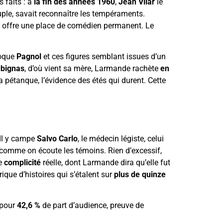
s faits : à
la fin des années 1960
,
Jean Vilar
le
euple, savait reconnaître les tempéraments.
ui offre une place de comédien permanent. Le
voque
Pagnol
et ces figures semblant issues d’un
bignas
, d’où vient sa mère, Larmande rachète
en
a pétanque, l’évidence des étés qui durent. Cette
 Il y campe
Salvo Carlo
, le médecin légiste, celui
ps comme on écoute les témoins. Rien d’excessif,
ne
complicité
réelle, dont Larmande dira qu’elle fut
que d’histoires qui s’étalent sur
plus de quinze
 pour
42,6 %
de part d’audience, preuve de