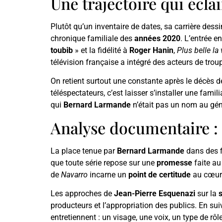
Une trajectoire qui écl
Plutôt qu’un inventaire de dates, sa carrière des
chronique familiale des
années 2020
. L’entrée 
toubib
» et la fidélité à
Roger Hanin
,
Plus belle la 
télévision française a intégré des acteurs de troupe
On retient surtout une constante après le décès 
téléspectateurs, c’est laisser s’installer une familia
qui
Bernard Larmande
n’était pas un nom au gén
Analyse documentaire : 
La place tenue par
Bernard Larmande
dans des f
que toute série repose sur une
promesse
faite au
de
Navarro
incarne un
point de certitude
au cœur d
Les approches de
Jean-Pierre Esquenazi
sur la
producteurs et l’appropriation des publics. En suiv
entretiennent : un visage, une voix, un type de rôl