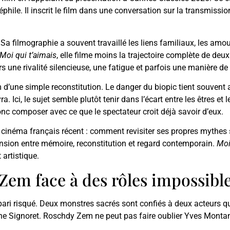
ile. Il inscrit le film dans une conversation sur la transmissio
Sa filmographie a souvent travaillé les liens familiaux, les amou
Moi qui t’aimais
, elle filme moins la trajectoire complète de de
 une rivalité silencieuse, une fatigue et parfois une manière de
lm d’une simple reconstitution. Le danger du biopic tient souvent 
vra. Ici, le sujet semble plutôt tenir dans l’écart entre les êtres
onc composer avec ce que le spectateur croit déjà savoir d’eux.
u cinéma français récent : comment revisiter ses propres mythes 
nsion entre mémoire, reconstitution et regard contemporain.
Moi
artistique.
Zem face à des rôles impossibl
ari risqué. Deux monstres sacrés sont confiés à deux acteurs que
e Signoret. Roschdy Zem ne peut pas faire oublier Yves Montand