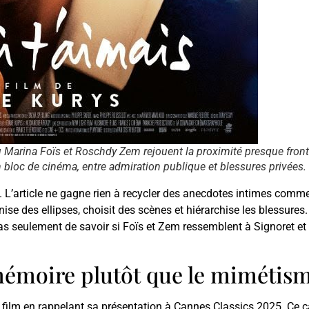
 où Marina Foïs et Roschdy Zem rejouent la proximité presque fro
bloc de cinéma, entre admiration publique et blessures privées. C
L’article ne gagne rien à recycler des anecdotes intimes comme d
ganise des ellipses, choisit des scènes et hiérarchise les blessure
agit pas seulement de savoir si Foïs et Zem ressemblent à Signoret
 mémoire plutôt que le mimétis
film en rappelant sa présentation à Cannes Classics 2025. Ce ca