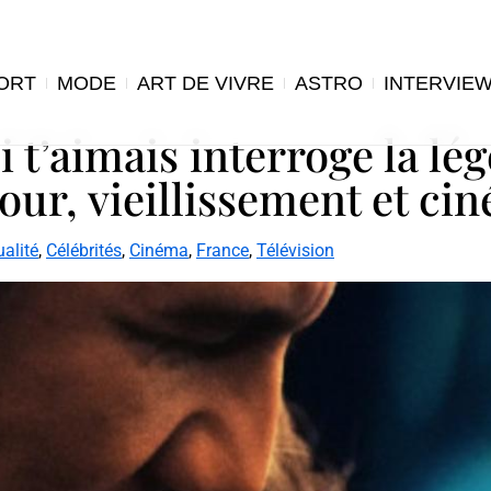
ORT
MODE
ART DE VIVRE
ASTRO
INTERVIE
 t’aimais interroge la lé
ur, vieillissement et ci
ualité
,
Célébrités
,
Cinéma
,
France
,
Télévision