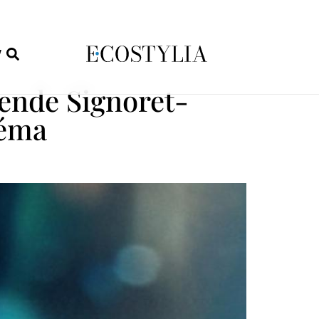
W
gende Signoret-
néma