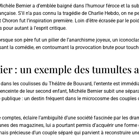
Michèle Bernier a d’emblée baigné dans l’humour féroce et la su
ançaise. S’il n’a pas connu la tragédie de Charlie Hebdo, on ne 
 Choron fut l’inspiration première. Loin d’être écrasée par le poi
 pour autant à l’esprit critique.
lorsque son père fut un pilier de l’anarchisme joyeux, un iconocl
ant la comédie, en contournant la provocation brute pour toucher
ier : un exemple des tumultes
dans les coulisses du Théâtre de Bouvard, l’entente est immédiat
t enceinte de leur second enfant, Michèle Bernier subit une sépara
e publique : un destin fréquent dans le microcosme des couples
de comptes, éclaire l’ambiguïté d’une société fascinée par les dr
 unes des magazines, lui a pourtant permis d’acquérir une forme 
 mais précieuse d’un couple séparé qui parvient à reconstruire une