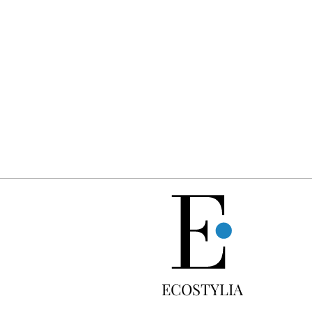
Un dimanche sur deux à 18 h 30, la rédaction vous écrit : u
GRATUIT
ECOSTYLIA