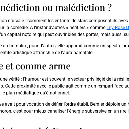
 bénédiction ou malédiction ?
estion cruciale : comment les enfants de stars composent-ils ave
ur la comédie. À l’instar d’autres « héritiers » comme
Lily-Rose 
r d’un capital notoire qui peut ouvrir bien des portes, mais aussi
 un tremplin ; pour d’autres, elle apparaît comme un spectre omni
ntité artistique affranchie de l’aura parentale.
e et comme arme
e vérité : l’humour est souvent le vecteur privilégié de la résil
 Cette proximité avec le public agit comme un rempart face aux
ur le plan médiatique qu’émotionnel.
e avait pour vocation de défier l’ordre établi, Bernier déploie un
t Choron, c’est pour mieux canaliser l’énergie subversive en un rire