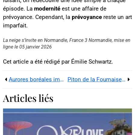
luisant, on redécouvre une idée simple à chaque
épisode. La
modernité
est une affaire de
prévoyance. Cependant, la
prévoyance
reste un art
Contenu YouTube
imparfait.
Charger
En chargeant ce contenu, vous
acceptez d’être suivi par
La neige s’invite en Normandie, France 3 Normandie, mise en
YouTube.
ligne le 05 janvier 2026
Cette image est hébergée par
YouTube. Crédits : créateurs du
contenu / YouTube.
Cet article a été rédigé par Émilie Schwartz.
Aurores boréales imminentes : la tempête G2–G3 pourrait illuminer le ciel français cette nuit
Piton de la Fournaise : l’éruption en cours embrase l’Enclos Fouqué, routes toujours saturées
Articles liés