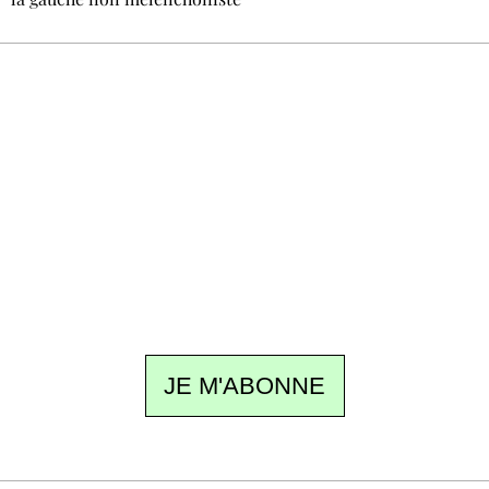
Recevez Ecostylia chez vous
Un dimanche sur deux à 18 h 30, la
rédaction vous écrit : un sujet à la une, le
meilleur de la quinzaine et les événements à
ne pas manquer. Gratuit, sans pistage,
désinscription en un clic.
JE M'ABONNE