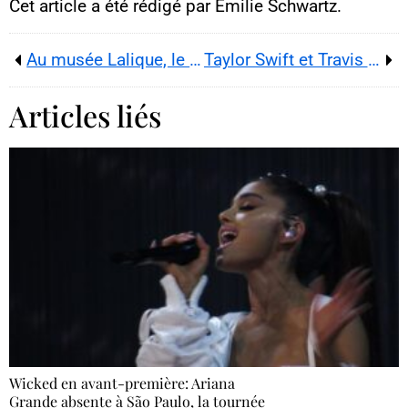
Cet article a été rédigé par Émilie Schwartz.
Au musée Lalique, le vol de 27 bijoux expose la sécurité fragile d’un patrimoine Art nouveau unique en Alsace
Taylor Swift et Travis Kelce : comment leurs déchets de mariage deviennent des reliques pop vendues 25 dollars
Articles liés
Wicked en avant-première: Ariana
Grande absente à São Paulo, la tournée