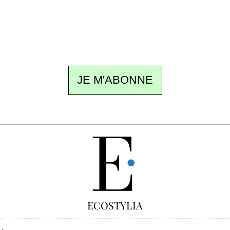
meilleur de la quinzaine et les événements à
ne pas manquer. Gratuit, sans pistage,
désinscription en un clic.
JE M'ABONNE
GRATUIT
ECOSTYLIA