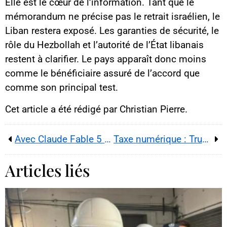
Elle est le cœur de l’information. Tant que le
mémorandum ne précise pas le retrait israélien, le
Liban restera exposé. Les garanties de sécurité, le
rôle du Hezbollah et l’autorité de l’État libanais
restent à clarifier. Le pays apparaît donc moins
comme le bénéficiaire assuré de l’accord que
comme son principal test.
Cet article a été rédigé par Christian Pierre.
Avec Claude Fable 5 bloqué par Washington, l’Europe redécouvre le prix de sa dépendance à l’IA américaine
Taxe numérique : Trump relance la menace sur les vins français et pousse Macron au bras de fer du G7
Articles liés