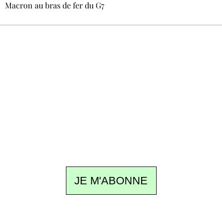
Macron au bras de fer du G7
Recevez Ecostylia chez vous
Un dimanche sur deux à 18 h 30, la
rédaction vous écrit : un sujet à la une, le
meilleur de la quinzaine et les événements à
ne pas manquer. Gratuit, sans pistage,
désinscription en un clic.
JE M'ABONNE