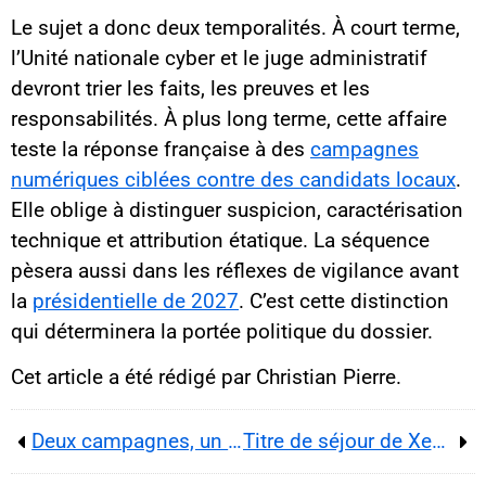
Le sujet a donc deux temporalités. À court terme,
l’Unité nationale cyber et le juge administratif
devront trier les faits, les preuves et les
responsabilités. À plus long terme, cette affaire
teste la réponse française à des
campagnes
numériques ciblées contre des candidats locaux
.
Elle oblige à distinguer suspicion, caractérisation
technique et attribution étatique. La séquence
pèsera aussi dans les réflexes de vigilance avant
la
présidentielle de 2027
. C’est cette distinction
qui déterminera la portée politique du dossier.
Cet article a été rédigé par Christian Pierre.
Deux campagnes, un héritage : Attal et Philippe testent la survie du macronisme après Emmanuel Macron en 2027
Titre de séjour de Xenia Fedorova : ce que l’affaire révèle des marges de l’État face à l’influence russe