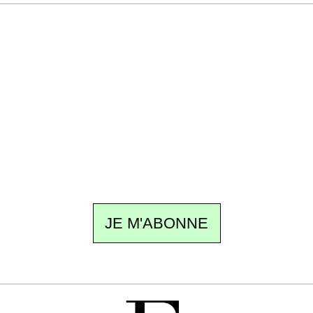
Recevez Ecostylia chez vous
Un dimanche sur deux à 18 h 30, la
rédaction vous écrit : un sujet à la une, le
meilleur de la quinzaine et les événements à
ne pas manquer. Gratuit, sans pistage,
désinscription en un clic.
JE M'ABONNE
GRATUIT