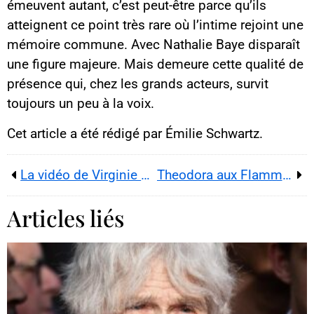
émeuvent autant, c’est peut-être parce qu’ils
atteignent ce point très rare où l’intime rejoint une
mémoire commune. Avec Nathalie Baye disparaît
une figure majeure. Mais demeure cette qualité de
présence qui, chez les grands acteurs, survit
toujours un peu à la voix.
Cet article a été rédigé par Émilie Schwartz.
La vidéo de Virginie Despentes réenflamme l’affaire Grasset et ravive le débat sur l’indépendance de l’édition
Theodora aux Flammes 2026 : cinq trophées et le sacre d’une pop urbaine devenue incontournable
Articles liés