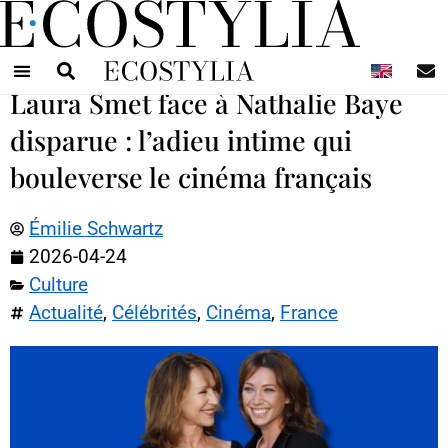
N
Laura Smet face à Nathalie Baye
disparue : l’adieu intime qui
bouleverse le cinéma français
Émilie Schwartz
2026-04-24
Culture
Actualité
,
Célébrités
,
Cinéma
,
France