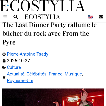
N
The Last Dinner Party rallume le
bûcher du rock avec From the
Pyre
Pierre-Antoine Tsady
2025-10-27
Culture
Actualité
,
Célébrités
,
France
,
Musique
,
Royaume-Uni