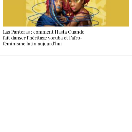
Las Panteras : comment Hasta Cuando
fait danser l’héritage yoruba et l’afro-
féminisme latin aujourd’hui
Recevez Ecostylia chez vous
Un dimanche sur deux à 18 h 30, la
rédaction vous écrit : un sujet à la une, le
meilleur de la quinzaine et les événements à
ne pas manquer. Gratuit, sans pistage,
désinscription en un clic.