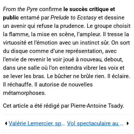
From the Pyre
confirme
le succès critique et
public
entamé par
Prelude to Ecstasy
et dessine
un avenir qui refuse la prudence. Le groupe choisit
la flamme, la mise en scène, l’ampleur. Il tresse la
virtuosité et l’émotion avec un instinct sûr. On sort
du disque comme d’une représentation, avec
l’envie de revenir le voir joué à nouveau, debout,
dans une salle où l’on entendra vibrer les voix et
se lever les bras. Le bûcher ne brûle rien. Il éclaire.
Il réchauffe. Il autorise de nouvelles
métamorphoses.
Cet article a été rédigé par Pierre-Antoine Tsady.
Valérie Lemercier, spectacle au Théâtre Marigny (2025–2026) : confidences, pudeur et désir de scène
Vol spectaculaire au Louvre : de la Galerie d’Apollon aux interpellations de Roissy