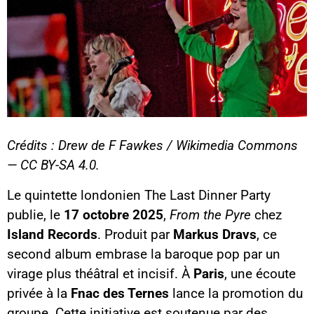
Crédits : Drew de F Fawkes / Wikimedia Commons
— CC BY-SA 4.0.
Le quintette londonien The Last Dinner Party
publie, le
17 octobre 2025
,
From the Pyre
chez
Island Records
. Produit par
Markus Dravs
, ce
second album embrase la baroque pop par un
virage plus théâtral et incisif. À
Paris
, une écoute
privée à la
Fnac des Ternes
lance la promotion du
groupe. Cette initiative est soutenue par des