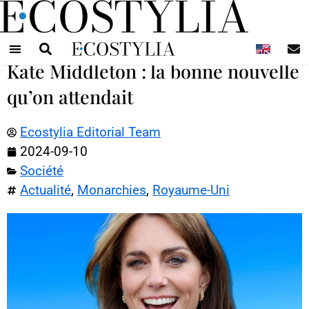
N
Kate Middleton : la bonne nouvelle
qu’on attendait
Ecostylia Editorial Team
2024-09-10
Société
Actualité
,
Monarchies
,
Royaume-Uni