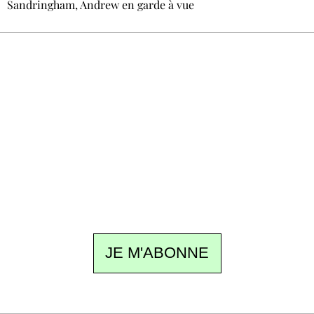
Sandringham, Andrew en garde à vue
Recevez Ecostylia chez vous
Un dimanche sur deux à 18 h 30, la
rédaction vous écrit : un sujet à la une, le
meilleur de la quinzaine et les événements à
ne pas manquer. Gratuit, sans pistage,
désinscription en un clic.
JE M'ABONNE