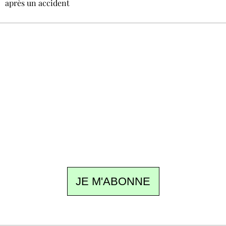
après un accident
Recevez Ecostylia chez vous
Un dimanche sur deux à 18 h 30, la
rédaction vous écrit : un sujet à la une, le
meilleur de la quinzaine et les événements à
ne pas manquer. Gratuit, sans pistage,
désinscription en un clic.
JE M'ABONNE