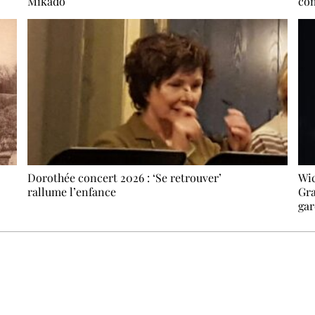
Mikado
com
Dorothée concert 2026 : ‘Se retrouver’
Wic
rallume l’enfance
Gra
gar