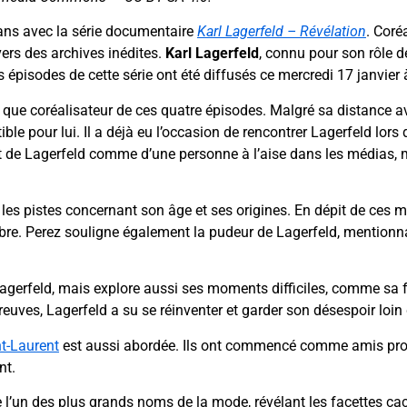
rans avec la série documentaire
Karl Lagerfeld – Révélation
. Coré
vers des archives inédites.
Karl Lagerfeld
, connu pour son rôle d
 épisodes de cette série ont été diffusés ce mercredi 17 janvier
que coréalisateur de ces quatre épisodes. Malgré sa distance a
stible pour lui. Il a déjà eu l’occasion de rencontrer Lagerfeld lor
nt de Lagerfeld comme d’une personne à l’aise dans les médias,
r les pistes concernant son âge et ses origines. En dépit de ce
bre. Perez souligne également la pudeur de Lagerfeld, mentionnan
agerfeld, mais explore aussi ses moments difficiles, comme sa fai
reuves, Lagerfeld a su se réinventer et garder son désespoir loin
t-Laurent
est aussi abordée. Ils ont commencé comme amis pro
nt.
 l’un des plus grands noms de la mode, révélant les facettes ca