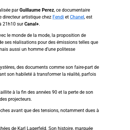
alisée par
Guillaume Perez
, ce documentaire
e directeur artistique chez
Fendi
et
Chanel
, est
 à 21h10 sur
Canal+
.
vec le monde de la mode, la proposition de
s de ses réalisations pour des émissions telles que
 mais aussi un homme d’une politesse
s mystères, des documents comme son faire-part de
t son habileté à transformer la réalité, parfois
llite à la fin des années 90 et la perte de son
 des projecteurs.
ches avant que des tensions, notamment dues à
chées de Karl Lagerfeld. Son histoire, marquée