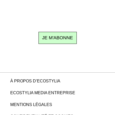
Recevez Ecostylia chez vous
n sujet à la une, le meilleur de la quinzaine et les événements à
clic.
JE M'ABONNE
À PROPOS D’ECOSTYLIA
ECOSTYLIA MEDIA ENTREPRISE
MENTIONS LÉGALES