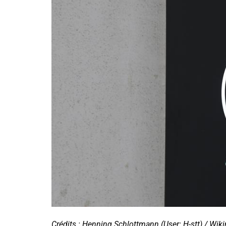
Crédits : Henning Schlottmann (User: H-stt) / W