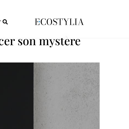
W
rcer son mystère