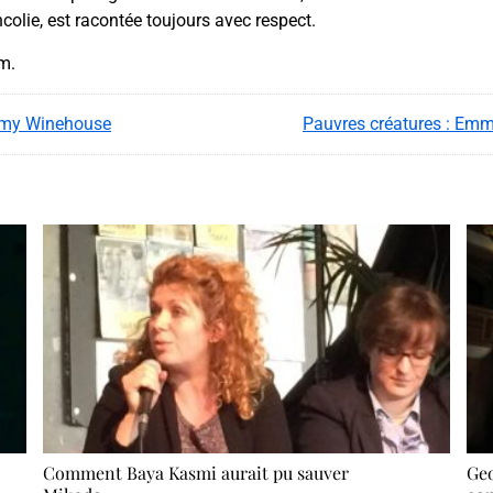
ncolie, est racontée toujours avec respect.
am.
 Amy Winehouse
Pauvres créatures : Emma
Comment Baya Kasmi aurait pu sauver
Geo