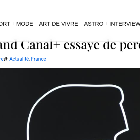
ORT
MODE
ART DE VIVRE
ASTRO
INTERVIE
uand Canal+ essaye de pe
re
Actualité
,
France