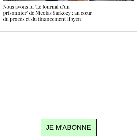
Nous avons lu ‘Le Journal d’un
prisonnier’ de Nicolas Sarkozy : au cœur
du procès et du financement libyen
Recevez Ecostylia chez vous
Un dimanche sur deux à 18 h 30, la
rédaction vous écrit : un sujet à la une, le
meilleur de la quinzaine et les événements à
ne pas manquer. Gratuit, sans pistage,
désinscription en un clic.
JE M'ABONNE