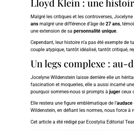
Lloyd Klein : une histo
Malgré les critiques et les controverses, Jocelyn
ans
malgré une différence d’âge de
27 ans
, témo
une extension de sa
personnalité unique
.
Cependant, leur histoire n’a pas été exempte de 
couple atypique, tantôt idéalisé, tantôt critiqué, 
Un legs complexe : au-d
Jocelyne Wildenstein laisse derrière elle un hérit
fascination et moqueries, elle a aussi incarné un
pourquoi sommes-nous si prompts à
juger
ceux q
Elle restera une figure emblématique de l’
audace 
Wildenstein, en défiant les normes, nous force à r
Cet article a été rédigé par Ecostylia Editorial Te