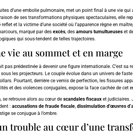
uites d’une embolie pulmonaire, met un point final à une vie qui 
raison de ses transformations physiques spectaculaires, elle rep
e reflet et la victime d’une société où l’apparence règne en maî
 parcours, marqué par des
excès
, des
amours tumultueuses
et d
iques qui sous-tendent de telles trajectoires.
ne vie au sommet et en marge
ait pas prédestinée à devenir une figure internationale. C’est sa 
e sous les projecteurs. Le couple évolue dans un univers de faste
llars. Pourtant, derrière ce vernis de perfection, les fissures a
lités et des violences conjugales, expose la face cachée de cet e
n
, se retrouve alors au cœur de
scandales fiscaux
et judiciaires.
dent :
accusations de fraude fiscale
,
dissimulation d’œuvres d’a
estige se conjugue à l’ombre.
n trouble au cœur d’une trans