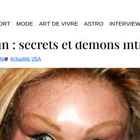
ORT
MODE
ART DE VIVRE
ASTRO
INTERVIE
in : secrets et démons in
té
Actualité
,
USA