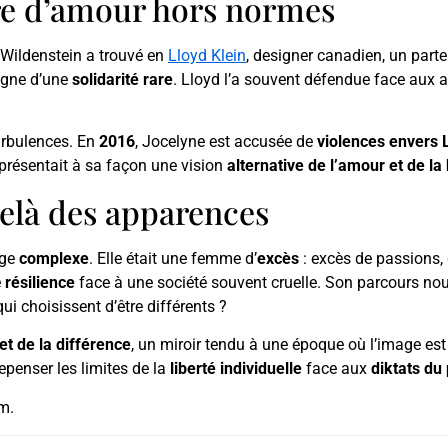
ire d’amour hors normes
e Wildenstein a trouvé en
Lloyd Klein
, designer canadien, un parten
igne d’une
solidarité rare
. Lloyd l’a souvent défendue face aux
turbulences. En
2016
, Jocelyne est accusée de
violences envers 
représentait à sa façon une vision
alternative de l’amour et de la
elà des apparences
age
complexe
. Elle était une femme d’
excès
: excès de passions, 
e
résilience
face à une société souvent cruelle. Son parcours nou
ui choisissent d’être différents ?
et de la différence
, un miroir tendu à une époque où l’image es
epenser les limites de la
liberté individuelle
face aux
diktats du 
am.