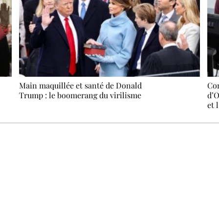
Main maquillée et santé de Donald
Con
Trump : le boomerang du virilisme
d’O
et l
Recevez Ecostylia chez vous
n sujet à la une, le meilleur de la quinzaine et les événements à