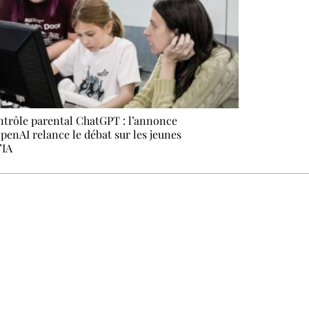
trôle parental ChatGPT : l’annonce
penAI relance le débat sur les jeunes
’IA
 ne pas manquer. Gratuit, sans pistage, désinscription en un