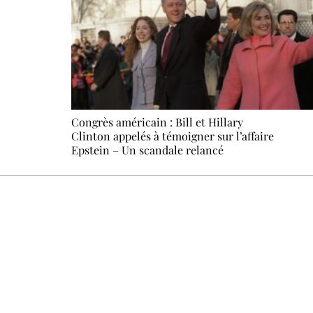
Congrès américain : Bill et Hillary
Clinton appelés à témoigner sur l’affaire
Epstein – Un scandale relancé
Un dimanche sur deux à 18 h 30, la rédaction vous écrit : u