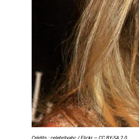
Crédits : celebrityabc / Flickr — CC BY-SA 2.0.