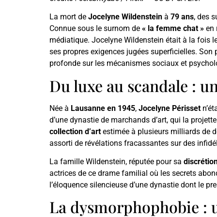
La mort de
Jocelyne Wildenstein
à
79 ans
, des s
Connue sous le surnom de
« la femme chat »
en 
médiatique. Jocelyne Wildenstein était à la fois l
ses propres exigences jugées superficielles. Son
profonde sur les mécanismes sociaux et psycholog
Du luxe au scandale : u
Née à
Lausanne en 1945
,
Jocelyne Périsset
n’ét
d’une dynastie de marchands d’art, qui la projett
collection d’art
estimée à plusieurs milliards de do
assorti de révélations fracassantes sur des infidé
La famille Wildenstein, réputée pour sa
discrétio
actrices de ce drame familial où les secrets abon
l’éloquence silencieuse d’une dynastie dont le pr
La dysmorphophobie : u