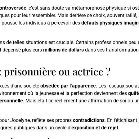
controversée
, c’est sans doute sa métamorphose physique si ost
ques pour leur ressembler. Mais derrière ce choix, souvent raillé
l pousse les individus à percevoir des
défauts physiques imagin
s de telles situations est cruciale. Certains professionnels peu 
it dépensé plusieurs
millions de dollars
dans ses transformations
: prisonnière ou actrice ?
excès d’une société
obsédée par l’apparence
. Les réseaux socia
vironnement où la jeunesse et la perfection deviennent des
quêt
personnelle
. Mais était-ce réellement une affirmation de soi ou u
pour Jocelyne, reflète ses propres
contradictions
. En fétichisan
igures publiques dans un cycle d’
exposition et de rejet
.