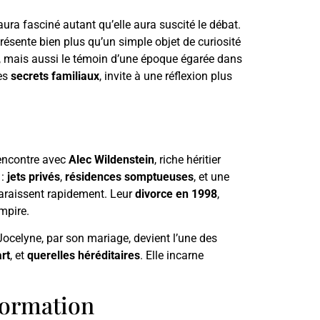
aura fasciné autant qu’elle aura suscité le débat.
résente bien plus qu’un simple objet de curiosité
tre, mais aussi le témoin d’une époque égarée dans
es
secrets familiaux
, invite à une réflexion plus
rencontre avec
Alec Wildenstein
, riche héritier
 :
jets privés
,
résidences somptueuses
, et une
pparaissent rapidement. Leur
divorce en 1998
,
mpire.
 Jocelyne, par son mariage, devient l’une des
rt
, et
querelles héréditaires
. Elle incarne
formation