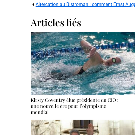
Articles liés
Kirsty Coventry élue présidente du CIO :
une nouvelle ère pour l’olympisme
mondial