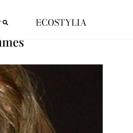
W
times