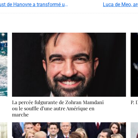
Altercation au Bistroman : comment Ernst August de Hanovre a transformé une soirée madrilène en chaos princier
Luca de Meo, ar
La percée fulgurante de Zohran Mamdani
P. 
ou le souffle d’une autre Amérique en
marche