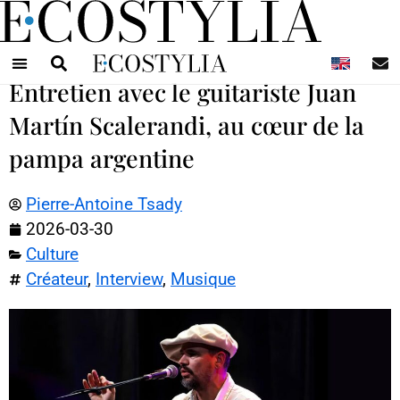
N
Entretien avec le guitariste Juan
Martín Scalerandi, au cœur de la
pampa argentine
Pierre-Antoine Tsady
2026-03-30
Culture
Créateur
,
Interview
,
Musique