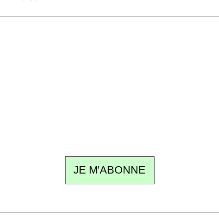
Recevez Ecostylia chez vous
Un dimanche sur deux à 18 h 30, la
rédaction vous écrit : un sujet à la une, le
meilleur de la quinzaine et les événements à
ne pas manquer. Gratuit, sans pistage,
désinscription en un clic.
JE M'ABONNE