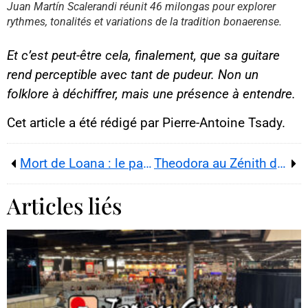
acceptez d’être suivi par
Juan Martín Scalerandi réunit 46 milongas pour explorer
YouTube.
rythmes, tonalités et variations de la tradition bonaerense.
Cette image est hébergée par
YouTube. Crédits : créateurs du
contenu / YouTube.
Et c’est peut-être cela, finalement, que sa guitare
rend perceptible avec tant de pudeur. Non un
folklore à déchiffrer, mais une présence à entendre.
Cet article a été rédigé par Pierre-Antoine Tsady.
Mort de Loana : le parquet de Nice privilégie la piste de la chute
Theodora au Zénith de Paris, le soir où un sacre pop a changé de récit
Articles liés