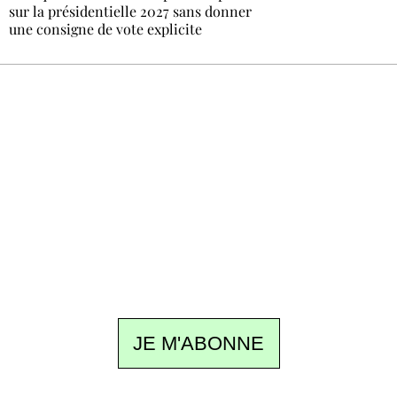
sur la présidentielle 2027 sans donner
une consigne de vote explicite
Recevez Ecostylia chez vous
Un dimanche sur deux à 18 h 30, la
rédaction vous écrit : un sujet à la une, le
meilleur de la quinzaine et les événements à
ne pas manquer. Gratuit, sans pistage,
désinscription en un clic.
JE M'ABONNE