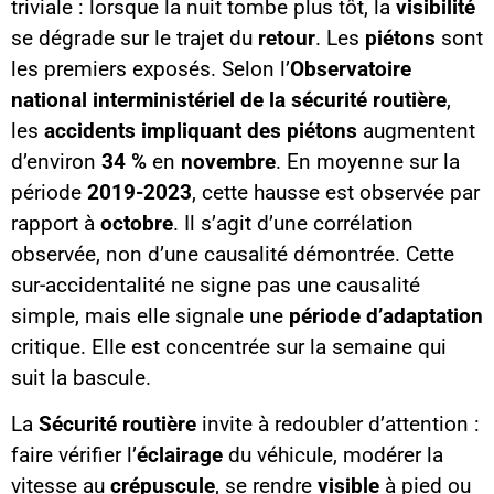
triviale : lorsque la nuit tombe plus tôt, la
visibilité
se dégrade sur le trajet du
retour
. Les
piétons
sont
les premiers exposés. Selon l’
Observatoire
national interministériel de la sécurité routière
,
les
accidents impliquant des piétons
augmentent
d’environ
34 %
en
novembre
. En moyenne sur la
période
2019-2023
, cette hausse est observée par
rapport à
octobre
. Il s’agit d’une corrélation
observée, non d’une causalité démontrée. Cette
sur-accidentalité ne signe pas une causalité
simple, mais elle signale une
période d’adaptation
critique. Elle est concentrée sur la semaine qui
suit la bascule.
La
Sécurité routière
invite à redoubler d’attention :
faire vérifier l’
éclairage
du véhicule, modérer la
vitesse au
crépuscule
, se rendre
visible
à pied ou