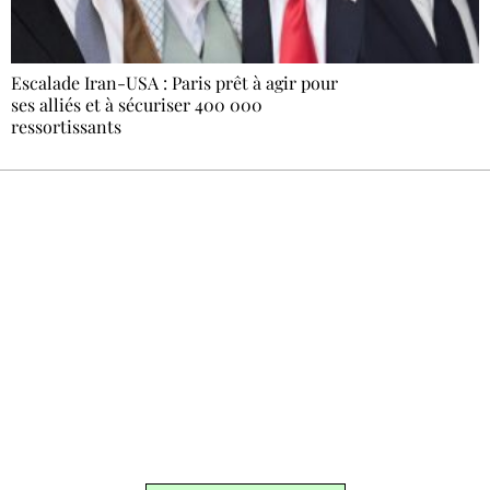
Escalade Iran-USA : Paris prêt à agir pour
ses alliés et à sécuriser 400 000
ressortissants
Recevez Ecostylia chez vous
Un dimanche sur deux à 18 h 30, la
rédaction vous écrit : un sujet à la une, le
meilleur de la quinzaine et les événements à
ne pas manquer. Gratuit, sans pistage,
désinscription en un clic.