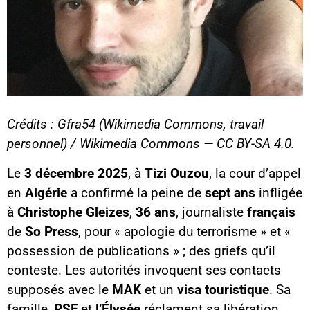
Crédits : Gfra54 (Wikimedia Commons, travail
personnel) / Wikimedia Commons — CC BY-SA 4.0.
Le
3 décembre 2025
, à
Tizi Ouzou
, la cour d’appel
en
Algérie
a confirmé la peine de
sept ans
infligée
à
Christophe Gleizes
,
36 ans
, journaliste
français
de
So Press
, pour « apologie du terrorisme » et «
possession de publications » ; des griefs qu’il
conteste. Les autorités invoquent ses contacts
supposés avec le
MAK
et un
visa touristique
. Sa
famille,
RSF
et
l’Élysée
réclament sa libération,