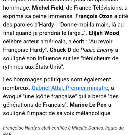
hommage.
Michel Field
, de France Télévisions, a
exprimé sa peine immense.
François Ozon
a cité
des paroles d’Hardy : "Donne-moi la main, là au
final quand je prendrai le large…".
Elijah Wood
,
célèbre acteur américain, a écrit : "Au revoir
Françoise Hardy".
Chuck D
de
Public Enemy
a
souligné son influence sur les "dénicheurs de
rythmes aux États-Unis".
Les hommages politiques sont également
nombreux.
Gabriel Attal, Premier ministre
, a
évoqué "une icône française" qui a bercé "des
générations de Français".
Marine Le Pen
a
Contenu YouTube
souligné l’impact de sa voix mélancolique.
Charger
En chargeant ce contenu, vous
acceptez d’être suivi par
Françoise Hardy s'était confiée à Mireille Dumas, figure du
YouTube.
PAF