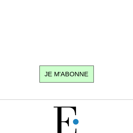
Recevez Ecostylia chez vous
Un dimanche sur deux à 18 h 30, la
rédaction vous écrit : un sujet à la une, le
meilleur de la quinzaine et les événements à
ne pas manquer. Gratuit, sans pistage,
désinscription en un clic.
JE M'ABONNE
GRATUIT